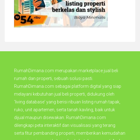
RumahDimana.com merupakan marketplace jual beli
rumah dan properti, sebuah solusi pasti.
RumahDimana.com sebagai platform digital yang siap
melayani kebutuhan jual beli properti, didukung oleh
'living database' yang berisi ribuan listing rumah tapak,
ruko, unit apartemen, serta tanah kavling, baik untuk
dijual maupun disewakan. RumahDimana.com
dilengkapi peta interaktif dan visualisasi yang terang
serta fitur pembanding properti, memberikan kemudahan