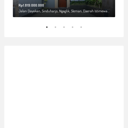
Rp1.819.000.000
Rp2
a
Jalan Dayakan, Sinduharjo, Ngaglik, Sleman, Daerah Istimewa Yogyakarta, 55581, Indonesia