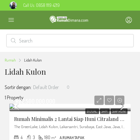
Call Us:
0858 1119 4219
Rumah
Lidah Kulon
Lidah Kulon
Sortir dengan:
Default Order
1 Property
Rp2.500.000.000
DIJUAL
SHM
SIAP HUNI
Rumah Minimalis 2 Lantai Siap Huni Citraland The Greenlake
The GreenLake, Lidah Kulon, Lakarsantri, Surabaya, East Java, Java, Indonesia
4
3
180
m²
A.RUMAH TAPAK