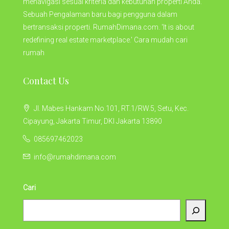
menavigasi sesuai kriteria dan kebutuhan properti Anda.
Sebuah Pengalaman baru bagi pengguna dalam
bertransaksi properti. RumahDimana.com. 'It is about
redefining real estate marketplace.' Cara mudah cari
rumah
Contact Us
Jl. Mabes Hankam No.101, RT.1/RW.5, Setu, Kec.
Cipayung, Jakarta Timur, DKI Jakarta 13890
085697462023
info@rumahdimana.com
Cari