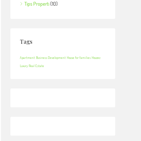
Tips Properti
(10)
Tags
Apartment
Business Development
House for families
Houzez
Luxury
Real Estate