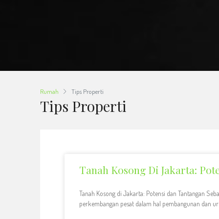
Rumah
Tips Properti
Tips Properti
Tanah Kosong Di Jakarta: Pot
Tanah Kosong di Jakarta: Potensi dan Tantangan Seba
perkembangan pesat dalam hal pembangunan dan urb