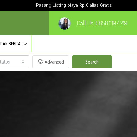
Pasang Listing biaya Rp.0 alias Gratis
Call Us:
0858 1119 4219
 DAN BERITA
tatus
Advanced
Search