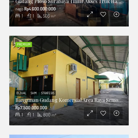
Gudang Ploso Surabaya Timur Akses Truk Hanya 1km Ke MERR
nego
Rp4.600.000.000
1
1
506
m²
PREMIUM
DIJUAL
SHM
STRATEGIS
Bangunan Gudang Komersial Area Raya Semolowaru Hanya 100 M Ke MERR
Rp7.500.000.000
1
1
800
m²