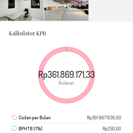
Kalkulator KPR
Rp361.869.171,33
Bulanan
Cicilan per Bulan
Rp361.867.838,00
BPHTB (1%)
Rp250,00