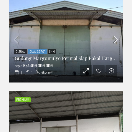
DIJUAL
JUAL CEPAT
SHM
Gudang Margomulyo Permai Siap Pakai Harga Murah Blok Depan
nego
Rp4.400.000.000
1
1
465
m²
PREMIUM