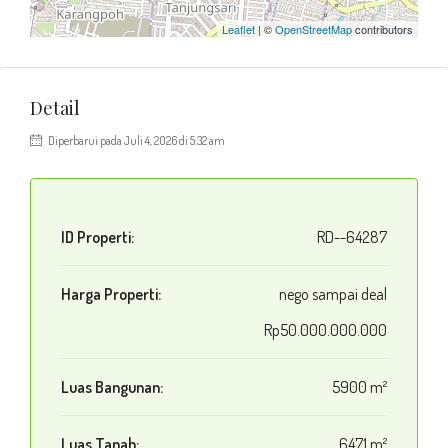
Leaflet
| ©
OpenStreetMap
contributors
Detail
Diperbarui pada Juli 4, 2026 di 5:32 am
ID Properti:
RD--64287
Harga Properti:
nego sampai deal
Rp50.000.000.000
Luas Bangunan:
5900 m²
Luas Tanah:
6471 m²