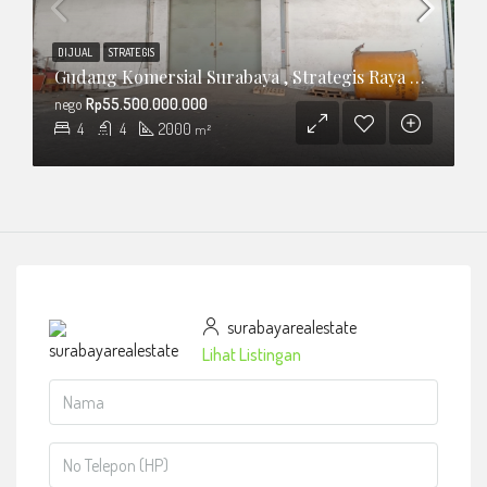
DIJUAL
STRATEGIS
Gudang Komersial Surabaya , Strategis Raya Kenjeran Surabaya Timur Lokasi Terbaik
nego
Rp55.500.000.000
4
4
2000
m²
surabayarealestate
Lihat Listingan