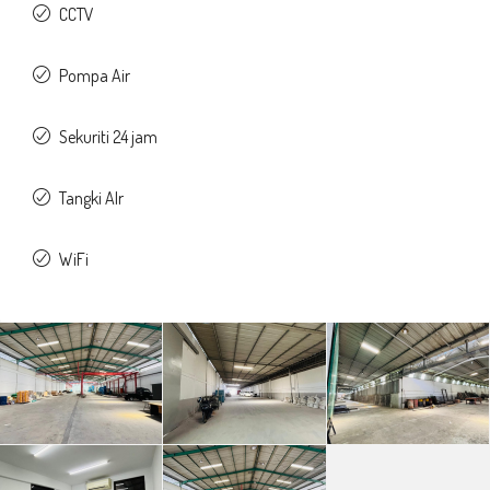
CCTV
Pompa Air
Sekuriti 24 jam
Tangki AIr
WiFi