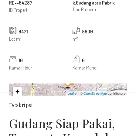
RD--64287
k.Gudang atau Pabrik
Tipe Properti
ID Properti
6471
5900
Lot m²
m²
10
6
Kamar Tidur
Kamar Mandi
+
Leaflet
| ©
OpenStreetMap
contributors
−
Deskripsi
Gudang Siap Pakai,