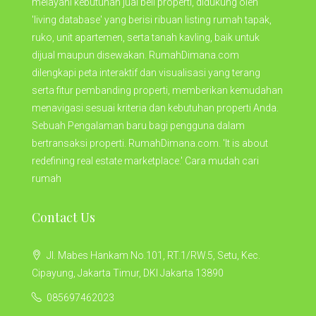
melayani kebutuhan jual beli properti, didukung oleh
'living database' yang berisi ribuan listing rumah tapak,
ruko, unit apartemen, serta tanah kavling, baik untuk
dijual maupun disewakan. RumahDimana.com
dilengkapi peta interaktif dan visualisasi yang terang
serta fitur pembanding properti, memberikan kemudahan
menavigasi sesuai kriteria dan kebutuhan properti Anda.
Sebuah Pengalaman baru bagi pengguna dalam
bertransaksi properti. RumahDimana.com. 'It is about
redefining real estate marketplace.' Cara mudah cari
rumah
Contact Us
Jl. Mabes Hankam No.101, RT.1/RW.5, Setu, Kec.
Cipayung, Jakarta Timur, DKI Jakarta 13890
085697462023