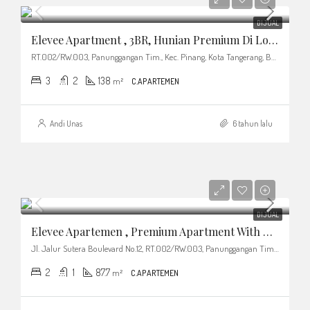
DIJUAL
Elevee Apartment , 3BR, Hunian Premium Di Lokasi Strategis
RT.002/RW.003, Panunggangan Tim., Kec. Pinang, Kota Tangerang, Banten 15143, Indonesia
3
2
138
m²
C.APARTEMEN
Andi Unas
6 tahun lalu
DIJUAL
Elevee Apartemen , Premium Apartment With Resort Living Experience
Jl. Jalur Sutera Boulevard No.12, RT.002/RW.003, Panunggangan Tim., Kec. Pinang, Kota Tangerang, Banten 15143, Indonesia
2
1
87.7
m²
C.APARTEMEN