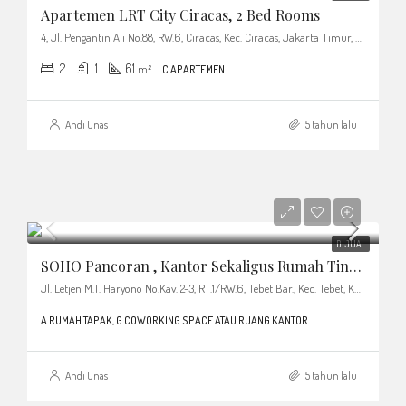
Apartemen LRT City Ciracas, 2 Bed Rooms
4, Jl. Pengantin Ali No.88, RW.6, Ciracas, Kec. Ciracas, Jakarta Timur, DKI Jakarta
2
1
61
m²
C.APARTEMEN
Andi Unas
5 tahun lalu
DIJUAL
SOHO Pancoran , Kantor Sekaligus Rumah Tinggal. Lokasi Super Strategis
Jl. Letjen M.T. Haryono No.Kav. 2-3, RT.1/RW.6, Tebet Bar., Kec. Tebet, Kota Jakarta Selatan, Daerah Khusus Ibukota Jakarta 12810, Indonesia
A.RUMAH TAPAK, G.COWORKING SPACE ATAU RUANG KANTOR
Andi Unas
5 tahun lalu