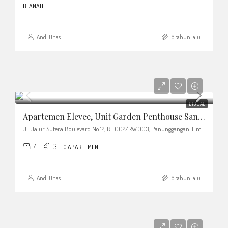
B.TANAH
Andi Unas
6 tahun lalu
DIJUAL
Apartemen Elevee, Unit Garden Penthouse Sangat Luas, 40 Lebih Fasilitas Kelas Dunia
Jl. Jalur Sutera Boulevard No.12, RT.002/RW.003, Panunggangan Tim., Kec. Pinang, Kota Tangerang, Banten 15143, Indonesia
4
3
C.APARTEMEN
Andi Unas
6 tahun lalu