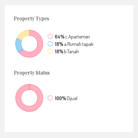
Property
Types
64%
c.Apartemen
18%
a.Rumah tapak
18%
b.Tanah
Property
Status
100%
Dijual