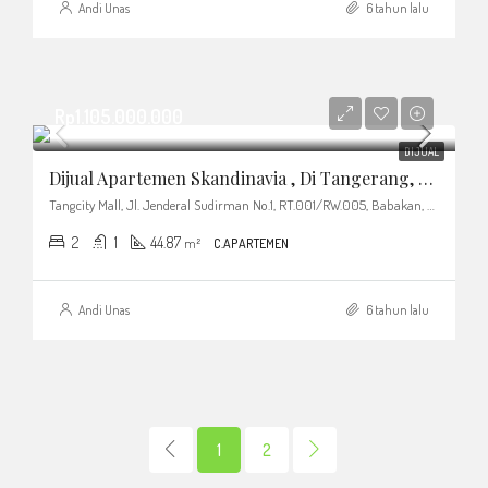
Andi Unas
6 tahun lalu
Rp1.105.000.000
DIJUAL
Dijual Apartemen Skandinavia , Di Tangerang, Siap Huni, Penawaran Terbaik
Tangcity Mall, Jl. Jenderal Sudirman No.1, RT.001/RW.005, Babakan, Kec. Tangerang, Kota Tangerang, Banten 15118, Indonesia
2
1
44.87
m²
C.APARTEMEN
Andi Unas
6 tahun lalu
1
2