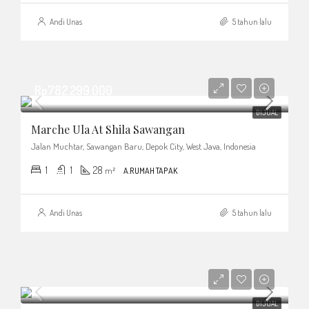
Andi Unas
5 tahun lalu
Rp782.299.000
DIJUAL
Marche Ula At Shila Sawangan
Jalan Muchtar, Sawangan Baru, Depok City, West Java, Indonesia
1
1
28
m²
A.RUMAH TAPAK
Andi Unas
5 tahun lalu
DIJUAL