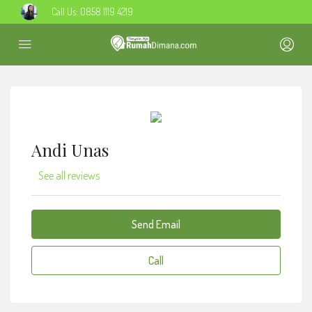
Call Us:
0858 1119 4219
Andi Unas
See all reviews
Send Email
Call