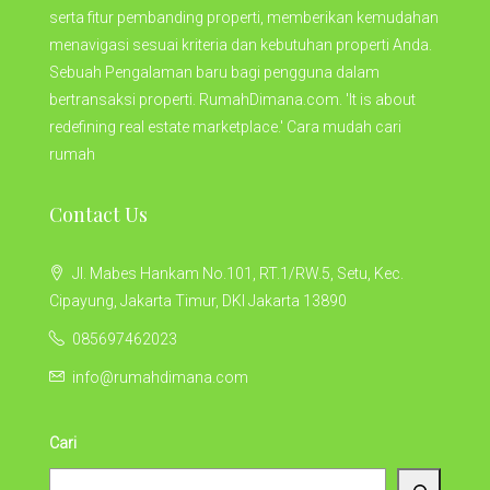
serta fitur pembanding properti, memberikan kemudahan
menavigasi sesuai kriteria dan kebutuhan properti Anda.
Sebuah Pengalaman baru bagi pengguna dalam
bertransaksi properti. RumahDimana.com. 'It is about
redefining real estate marketplace.' Cara mudah cari
rumah
Contact Us
Jl. Mabes Hankam No.101, RT.1/RW.5, Setu, Kec.
Cipayung, Jakarta Timur, DKI Jakarta 13890
085697462023
info@rumahdimana.com
Cari