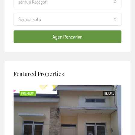
semua Kategori
Semua kota
Agen Pencarian
Featured Properties
JUAL
PREMIUM
DIJUAL
PRE