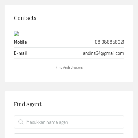
Contacts
Mobile
081386856021
E-mail
andins64@gmail.com
Find Andi Unas on:
Find Agent