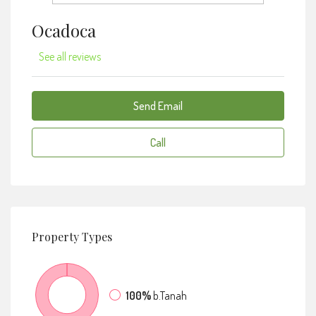
Ocadoca
See all reviews
Send Email
Call
Property
Types
100%
b.Tanah