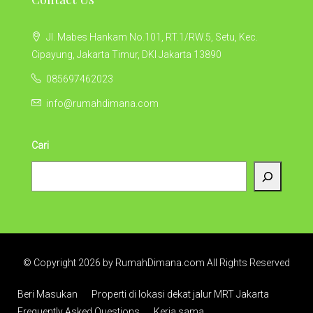
Jl. Mabes Hankam No.101, RT.1/RW.5, Setu, Kec.
Cipayung, Jakarta Timur, DKI Jakarta 13890
085697462023
info@rumahdimana.com
Cari
© Copyright 2026 by RumahDimana.com All Rights Reserved
Beri Masukan
Properti di lokasi dekat jalur MRT Jakarta
Frequently Asked Questions
Kerja sama