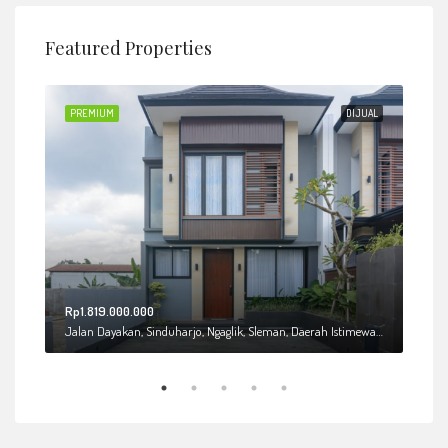
Featured Properties
JUAL
PREMIUM
DIJUAL
PRE
Rp1.819.000.000
Rp2
a
Jalan Dayakan, Sinduharjo, Ngaglik, Sleman, Daerah Istimewa Yogyakarta, 55581, Indonesia