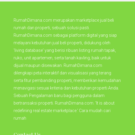
RumahDimana.com merupakan marketplace jual beli
rumah dan properti, sebuah solusi pasti.
RumahDimana.com sebagai platform digital yang siap
melayani kebutuhan jual beli properti, didukung oleh
'living database' yang berisi ribuan listing rumah tapak,
ruko, unit apartemen, serta tanah kavling, baik untuk
dijual maupun disewakan. RumahDimana.com
dilengkapi peta interaktif dan visualisasi yang terang
serta fitur pembanding properti, memberikan kemudahan
menavigasi sesuai kriteria dan kebutuhan properti Anda.
Sebuah Pengalaman baru bagi pengguna dalam
bertransaksi properti. RumahDimana.com. 'It is about
redefining real estate marketplace.' Cara mudah cari
rumah
Contact Us