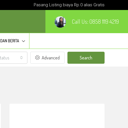
Pasang Listing biaya Rp.0 alias Gratis
Call Us:
0858 1119 4219
 DAN BERITA
tatus
Advanced
Search