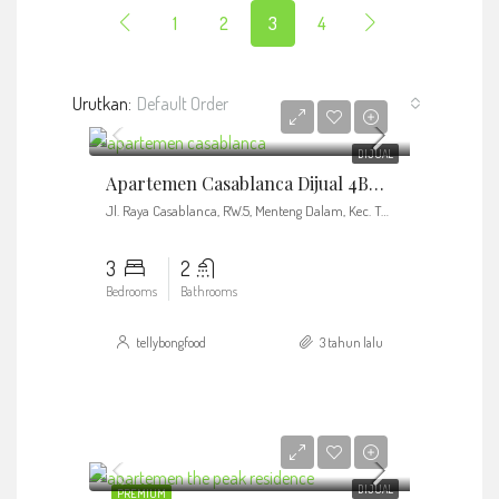
1
2
3
4
Urutkan:
Default Order
Rp2.700.000.000
DIJUAL
Apartemen Casablanca Dijual 4BR / 3BTR / 146 Sqm
Jl. Raya Casablanca, RW.5, Menteng Dalam, Kec. Tebet
3
2
Bedrooms
Bathrooms
tellybongfood
3 tahun lalu
Rp4.300.000.000
DIJUAL
PREMIUM