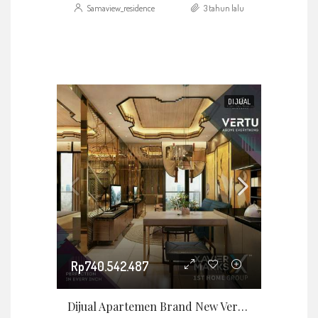
Samaview_residence
3 tahun lalu
DIJUAL
Rp740.542.487
Dijual Apartemen Brand New Vertu Ciputra World Surabaya