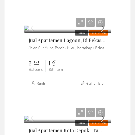
nego
Rp350.000.000
DIJUAL
HOT LISTING
Jual Apartemen Lagoon, Di Bekasi Town Square Bekasi
Jalan Cut Mutia, Pondok Hijau, Margahayu, Bekasi, West Java, 17113, Indonesia
2
1
Bedrooms
Bathroom
Rendi
4 tahun lalu
nego
Rp550.000.000
DIJUAL
HOT LISTING
Jual Apartemen Kota Depok : Taman Melati Margonda