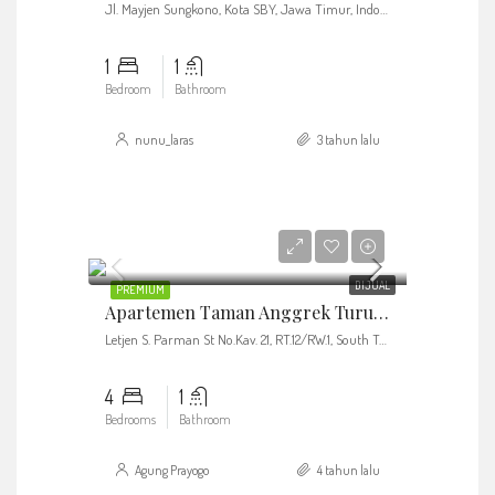
Jl. Mayjen Sungkono, Kota SBY, Jawa Timur, Indonesia
1
1
Bedroom
Bathroom
nunu_laras
3 tahun lalu
Rp3.500.000.000
DIJUAL
PREMIUM
Apartemen Taman Anggrek Turun Harga Dari 3.5 M Menjadi 3 M
Letjen S. Parman St No.Kav. 21, RT.12/RW.1, South Tanjung Duren, Grogol petamburan, West Jakarta City, Jakarta 11470
4
1
Bedrooms
Bathroom
Agung Prayogo
4 tahun lalu