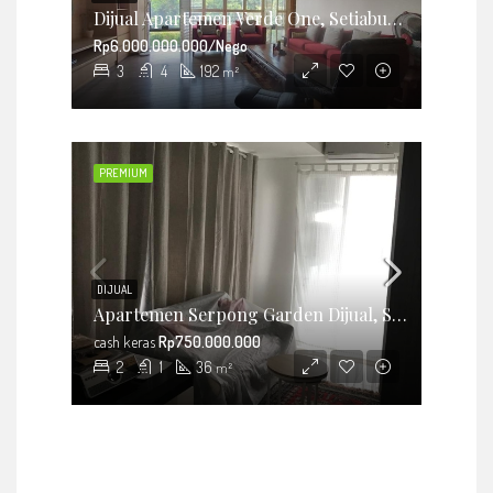
Dijual Apartemen Verde One, Setiabudi, Kuningan, Jakarta Selatan
Rp6.000.000.000/Nego
3
4
192
m²
PREMIUM
DIJUAL
Apartemen Serpong Garden Dijual, Siap Huni Dan Strategis
cash keras
Rp750.000.000
2
1
36
m²