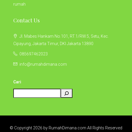
rumah
Contact Us
Jl. Mabes Hankam No.101, RT.1/RW.5, Setu, Kec.
Cipayung, Jakarta Timur, DKI Jakarta 13890
085697462023
info@rumahdimana.com
Cari
© Copyright 2026 by RumahDimana.com All Rights Reserved