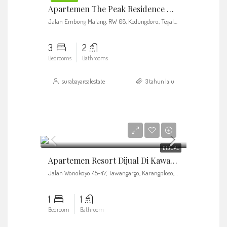
Apartemen The Peak Residence Kondisi Baru Furnished By Francis
Jalan Embong Malang, RW 08, Kedungdoro, Tegalsari, Surabaya, East Java, 60011, Indonesia
3
2
Bedrooms
Bathrooms
surabayarealestate
3 tahun lalu
Rp1.200.000.000
DIJUAL
Apartemen Resort Dijual Di Kawasan Wisata Batu Malang
Jalan Wonokoyo 45-47, Tawangargo, Karangploso, Kab Malang
1
1
Bedroom
Bathroom