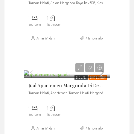
Taman Melati, Jalan Margonda Raya kav 525, Kios k 15, Apartemen Taman Melati Margonda, Pondok Cina, Kota Depok, Jawa Barat
1
1
Bedroom
Bathroom
Amar Wildan
4 tahun lalu
Rp550.000.000
DIJUAL
HOT LISTING
Jual Apartemen Margonda Di Depok, Taman Melati Margonda
Taman Melati, Apartemen Taman Melati Margonda, Pondok Cina, Depok City, West Java
1
1
Bedroom
Bathroom
Amar Wildan
4 tahun lalu