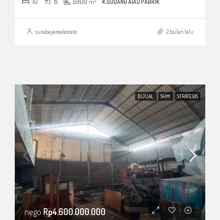
10
6
5900
m²
K.GUDANG ATAU PABRIK
surabayarealestate
2 bulan lalu
DIJUAL
SHM
STRATEGIS
nego
Rp4.600.000.000