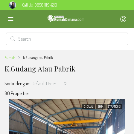
Call Us:
0858 1119 4219
Rumah
k.Gudang atau Pabrik
K.Gudang Atau Pabrik
Sortir dengan:
Default Order
80 Properties
DIJUAL
SHM
STRATEGIS