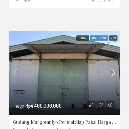
Imelda
3 bulan lalu
DIJUAL
JUAL CEPAT
SHM
nego
Rp4.400.000.000
Gudang Margomulyo Permai Siap Pakai Harga Murah Blok Depan
Margomulyo Permai, Tambak Sarioso, Asemrowo, Surabaya, East Java, Java, Indonesia