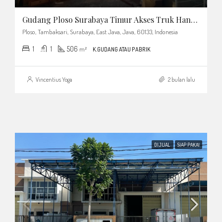
Gudang Ploso Surabaya Timur Akses Truk Hanya 1km Ke MERR
Ploso, Tambaksari, Surabaya, East Java, Java, 60133, Indonesia
1
1
506
m²
K.GUDANG ATAU PABRIK
Vincentius Yoga
2 bulan lalu
DIJUAL
SIAP PAKAI