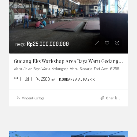
nego
Rp25.000.000.000
Gudang Eks Workshop Area Raya Waru Gedangan Strategis
Waru, Jalan Raya Waru, Kedungrejo, Waru, Sidoarjo, East Java, 61256, Indonesia
1
1
2500
m²
K.GUDANG ATAU PABRIK
Vincentius Yoga
6 hari lalu