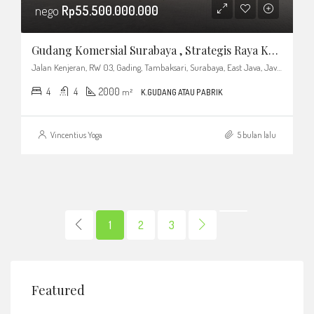
nego
Rp55.500.000.000
Gudang Komersial Surabaya , Strategis Raya Kenjeran Surabaya Timur Lokasi Terbaik
Jalan Kenjeran, RW 03, Gading, Tambaksari, Surabaya, East Java, Java, 60133, Indonesia
4
4
2000
m²
K.GUDANG ATAU PABRIK
Vincentius Yoga
5 bulan lalu
1
2
3
Featured