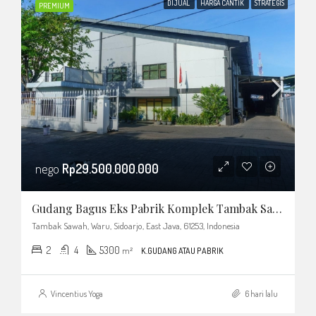
DIJUAL
HARGA CANTIK
STRATEGIS
PREMIUM
nego
Rp29.500.000.000
Gudang Bagus Eks Pabrik Komplek Tambak Sawah Waru Sidoarjo
Tambak Sawah, Waru, Sidoarjo, East Java, 61253, Indonesia
2
4
5300
m²
K.GUDANG ATAU PABRIK
Vincentius Yoga
6 hari lalu