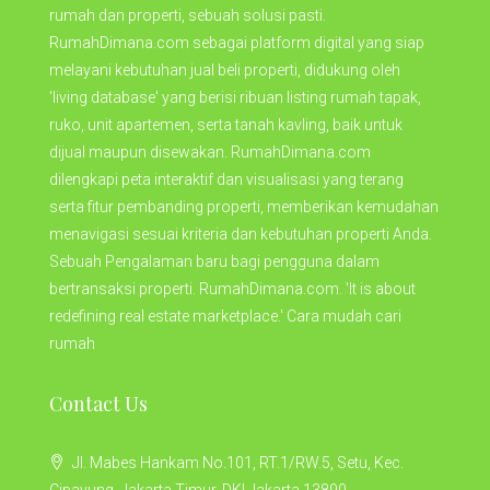
rumah dan properti, sebuah solusi pasti.
RumahDimana.com sebagai platform digital yang siap
melayani kebutuhan jual beli properti, didukung oleh
'living database' yang berisi ribuan listing rumah tapak,
ruko, unit apartemen, serta tanah kavling, baik untuk
dijual maupun disewakan. RumahDimana.com
dilengkapi peta interaktif dan visualisasi yang terang
serta fitur pembanding properti, memberikan kemudahan
menavigasi sesuai kriteria dan kebutuhan properti Anda.
Sebuah Pengalaman baru bagi pengguna dalam
bertransaksi properti. RumahDimana.com. 'It is about
redefining real estate marketplace.' Cara mudah cari
rumah
Contact Us
Jl. Mabes Hankam No.101, RT.1/RW.5, Setu, Kec.