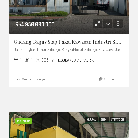
Rp4.950.000.000
Gudang Bagus Siap Pakai Kawasan Industri SIRIE Lingkar Timur Sidoarjo
Jalan Lingkar Timur Sidoarjo, Rangkahkidul, Sidoarjo, East Java, Java, 61231, Indonesia
1
1
396
m²
K.GUDANG ATAU PABRIK
Vincentius Yoga
3 bulan lalu
DIJUAL
SHM
STRATEGIS
PREMIUM