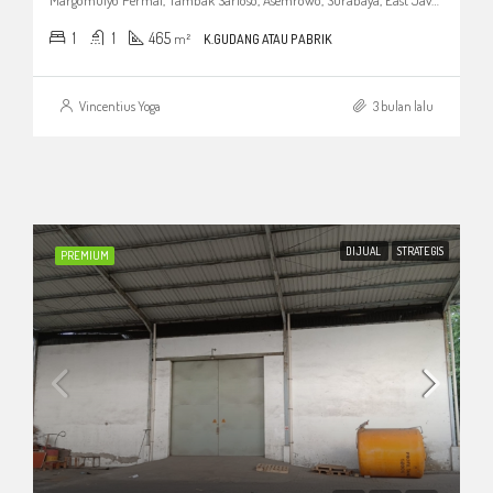
1
1
465
m²
K.GUDANG ATAU PABRIK
Vincentius Yoga
3 bulan lalu
DIJUAL
STRATEGIS
PREMIUM