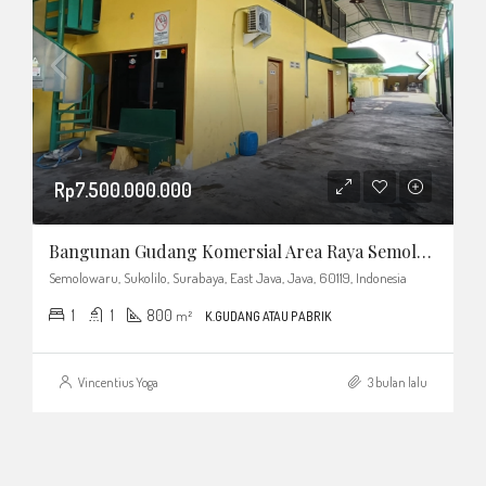
Rp7.500.000.000
Bangunan Gudang Komersial Area Raya Semolowaru Hanya 100 M Ke MERR
Semolowaru, Sukolilo, Surabaya, East Java, Java, 60119, Indonesia
1
1
800
m²
K.GUDANG ATAU PABRIK
Vincentius Yoga
3 bulan lalu