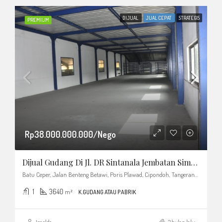
DIJUAL
JUAL CEPAT
STRATEGIS
PREMIUM
Rp38.000.000.000/Nego
Dijual Gudang Di Jl. DR Sintanala Jembatan Simpang Tujuh, Kel. Neglasari
Batu Ceper, Jalan Benteng Betawi, Poris Plawad, Cipondoh, Tangerang, Banten, Jawa, 15141, Indonesia
1
3640
m²
K.GUDANG ATAU PABRIK