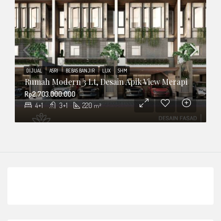
DIJUAL
ASRI
BEBAS BANJIR
LUX
SHM
Rumah Modern 3 Lt, Desain Apik View Merapi
Rp2.703.000.000
4+1
3+1
220
m²