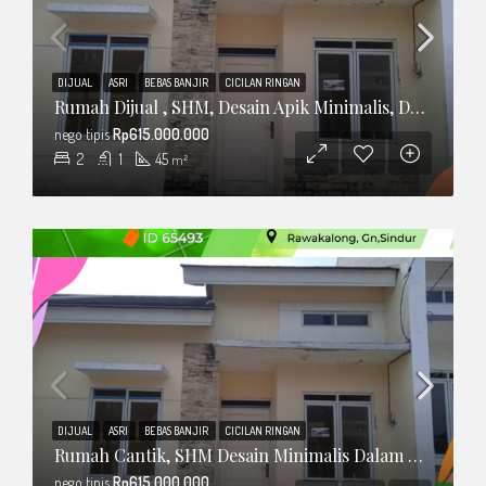
DIJUAL
ASRI
BEBAS BANJIR
CICILAN RINGAN
Rumah Dijual , SHM, Desain Apik Minimalis, Dalam Cluster
nego tipis
Rp615.000.000
2
1
45
m²
DIJUAL
ASRI
BEBAS BANJIR
CICILAN RINGAN
Rumah Cantik, SHM Desain Minimalis Dalam Cluster
nego tipis
Rp615.000.000