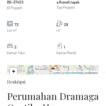
RD-37453
a.Rumah tapak
Tipe Properti
ID Properti
72
28
Lot m²
m²
2
1
Kamar Tidur
Kamar Mandi
+
Leaflet
| ©
OpenStreetMap
contributors
−
Deskripsi
Perumahan Dramaga