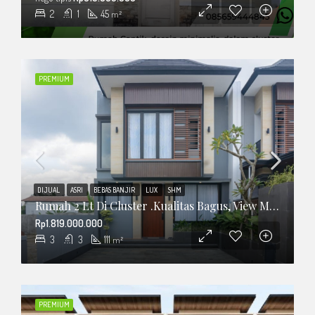
2
1
45
m²
PREMIUM
DIJUAL
ASRI
BEBAS BANJIR
LUX
SHM
Rumah 2 Lt Di Cluster .Kualitas Bagus, View Merapi
Rp1.819.000.000
3
3
111
m²
PREMIUM