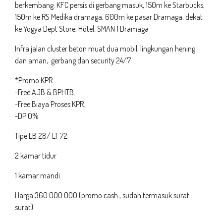
berkembang. KFC persis di gerbang masuk, 150m ke Starbucks,
150m ke RS Medika dramaga, 600m ke pasar Dramaga, dekat
ke Yogya Dept Store, Hotel, SMAN 1 Dramaga
Infra jalan cluster beton muat dua mobil, lingkungan hening
dan aman, gerbang dan security 24/7
*Promo KPR
-Free AJB & BPHTB.
-Free Biaya Proses KPR.
-DP 0%
Tipe LB 28/ LT 72
2 kamar tidur
1 kamar mandi
Harga 360.000.000 (promo cash , sudah termasuk surat –
surat)