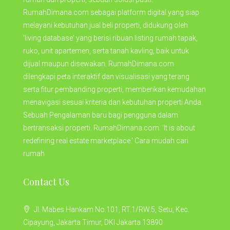
RumahDimana.com sebagai platform digital yang siap
melayani kebutuhan jual beli properti, didukung oleh
'living database' yang berisi ribuan listing rumah tapak,
ruko, unit apartemen, serta tanah kavling, baik untuk
dijual maupun disewakan. RumahDimana.com
dilengkapi peta interaktif dan visualisasi yang terang
serta fitur pembanding properti, memberikan kemudahan
menavigasi sesuai kriteria dan kebutuhan properti Anda.
Sebuah Pengalaman baru bagi pengguna dalam
bertransaksi properti. RumahDimana.com. 'It is about
redefining real estate marketplace.' Cara mudah cari
rumah
Contact Us
Jl. Mabes Hankam No.101, RT.1/RW.5, Setu, Kec.
Cipayung, Jakarta Timur, DKI Jakarta 13890