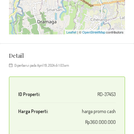
Leaflet
| ©
OpenStreetMap
contributors
Detail
Diperbarui pada April 19, 2024 di 1:03 am
ID Properti:
RD-37453
Harga Properti:
harga promo cash
Rp360.000.000