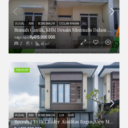
DIJUAL
ASRI
BEBAS BANJIR
CICILAN RINGAN
Rumah Cantik, SHM Desain Minimalis Dalam Cluster
nego tipis
Rp615.000.000
2
1
45
m²
PREMIUM
DIJUAL
ASRI
BEBAS BANJIR
LUX
SHM
Rumah 2 Lt Di Cluster .Kualitas Bagus, View Merapi