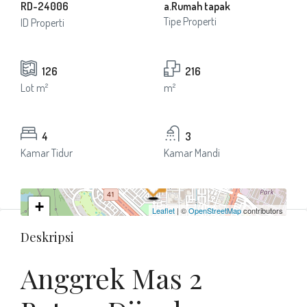
RD-24006
a.Rumah tapak
Tipe Properti
ID Properti
126
216
Lot m²
m²
4
3
Kamar Tidur
Kamar Mandi
+
Leaflet
| ©
OpenStreetMap
contributors
−
Deskripsi
Anggrek Mas 2