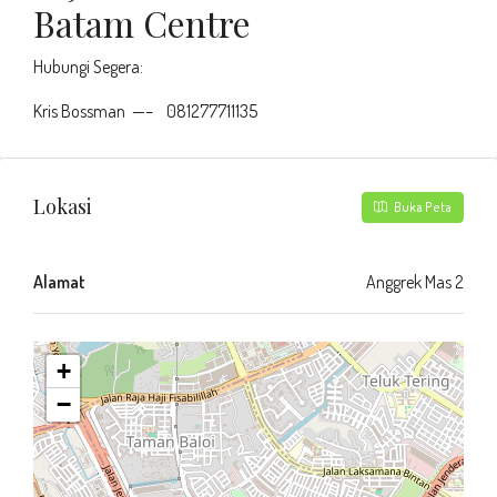
Batam Centre
Hubungi Segera:
Kris Bossman —– 081277711135
Lokasi
Buka Peta
Alamat
Anggrek Mas 2
+
−