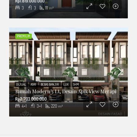
Rp1.819.000.000
3
3
111
m²
PREMIUM
DIJUAL
ASRI
BEBAS BANJIR
LUX
SHM
Rumah Modern 3 Lt, Desain Apik View Merapi
Rp2.703.000.000
4+1
3+1
220
m²