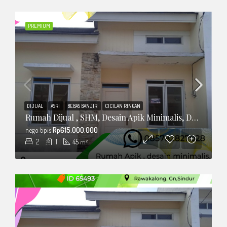
PREMIUM
DIJUAL
ASRI
BEBAS BANJIR
CICILAN RINGAN
Rumah Dijual , SHM, Desain Apik Minimalis, Dalam Cluster
nego tipis
Rp615.000.000
2
1
45
m²