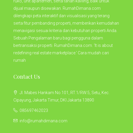
ruko, unit apartemen, serta tanah kavling, baik untuk
dijual maupun disewakan. RumahDimana.com
dilengkapi peta interaktif dan visualisasi yang terang
serta fitur pembanding properti, memberikan kemudahan
menavigasi sesuai kriteria dan kebutuhan properti Anda.
Sebuah Pengalaman baru bagi pengguna dalam
bertransaksi properti. RumahDimana.com. 'It is about
redefining real estate marketplace.' Cara mudah cari
rumah
Contact Us
Jl. Mabes Hankam No.101, RT.1/RW.5, Setu, Kec.
Cipayung, Jakarta Timur, DKI Jakarta 13890
085697462023
info@rumahdimana.com