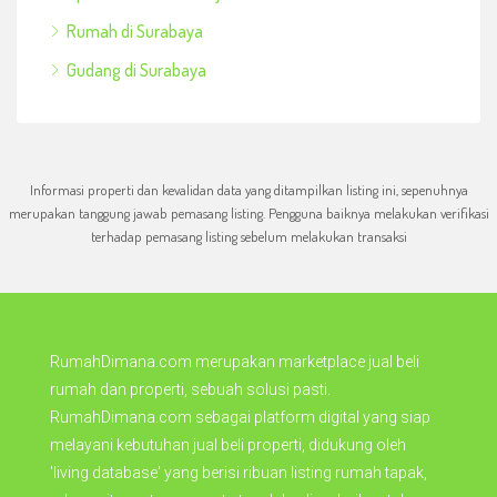
Rumah di Surabaya
Gudang di Surabaya
Informasi properti dan kevalidan data yang ditampilkan listing ini, sepenuhnya
merupakan tanggung jawab pemasang listing. Pengguna baiknya melakukan verifikasi
terhadap pemasang listing sebelum melakukan transaksi
RumahDimana.com merupakan marketplace jual beli
rumah dan properti, sebuah solusi pasti.
RumahDimana.com sebagai platform digital yang siap
melayani kebutuhan jual beli properti, didukung oleh
'living database' yang berisi ribuan listing rumah tapak,