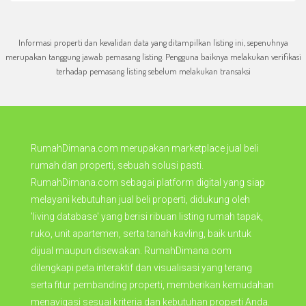
Informasi properti dan kevalidan data yang ditampilkan listing ini, sepenuhnya
merupakan tanggung jawab pemasang listing. Pengguna baiknya melakukan verifikasi
terhadap pemasang listing sebelum melakukan transaksi
RumahDimana.com merupakan marketplace jual beli
rumah dan properti, sebuah solusi pasti.
RumahDimana.com sebagai platform digital yang siap
melayani kebutuhan jual beli properti, didukung oleh
'living database' yang berisi ribuan listing rumah tapak,
ruko, unit apartemen, serta tanah kavling, baik untuk
dijual maupun disewakan. RumahDimana.com
dilengkapi peta interaktif dan visualisasi yang terang
serta fitur pembanding properti, memberikan kemudahan
menavigasi sesuai kriteria dan kebutuhan properti Anda.