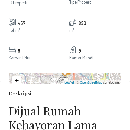
Tipe Properti
ID Properti
457
850
Lot m²
m²
9
9
Kamar Tidur
Kamar Mandi
+
Leaflet
| ©
OpenStreetMap
contributors
−
Deskripsi
Dijual Rumah
Kebayoran Lama