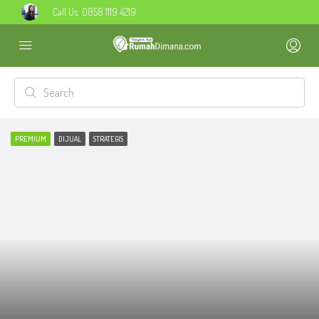
Call Us:
0858 1119 4219
PREMIUM
DIJUAL
STRATEGIS