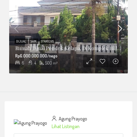
DIJUAL
SHM
STRATEGIS
Rumah Dijual Pondok Kelapa, Di Komplek Billymon, Duren Sawit, Jakarta Timur
Rp6.000.000.000/nego
6
4
500
m²
Agung Prayogo
Lihat Listingan