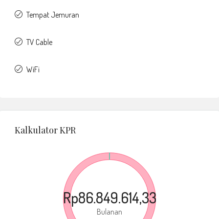
Tempat Jemuran
TV Cable
WiFi
Kalkulator KPR
Rp86.849.614,33
Bulanan