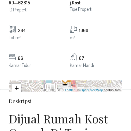
RD--62815
j.Kost
Tipe Properti
ID Properti
284
1000
Lot m²
m²
66
67
Kamar Tidur
Kamar Mandi
+
Leaflet
| ©
OpenStreetMap
contributors
−
Deskripsi
Dijual Rumah Kost