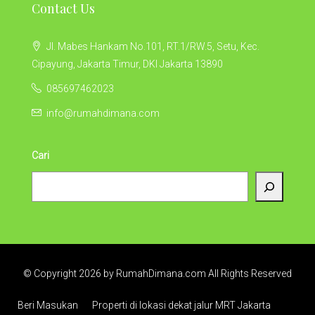
Contact Us
Jl. Mabes Hankam No.101, RT.1/RW.5, Setu, Kec.
Cipayung, Jakarta Timur, DKI Jakarta 13890
085697462023
info@rumahdimana.com
Cari
© Copyright 2026 by RumahDimana.com All Rights Reserved
Beri Masukan
Properti di lokasi dekat jalur MRT Jakarta