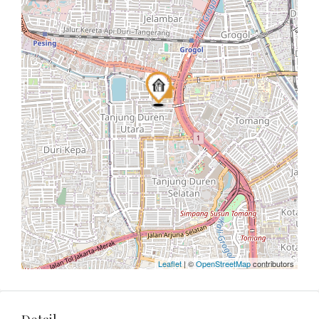
Leaflet
| ©
OpenStreetMap
contributors