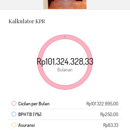
Kalkulator KPR
Rp101.324.328,33
Bulanan
Cicilan per Bulan
Rp101.322.995,00
BPHTB (1%)
Rp250,00
Asuransi
Rp83,33