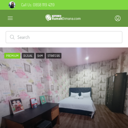
Call Us:
0858 1119 4219
PREMIUM
DIJUAL
SHM
STRATEGIS