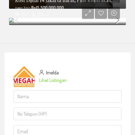
Kost Dijual Di Jakarta Barat, Plus Kontrakan, Cafe Dan Toko
nego tipis
Rp15.500.000.000
22+2
700
m²
Imelda
Lihat Listingan