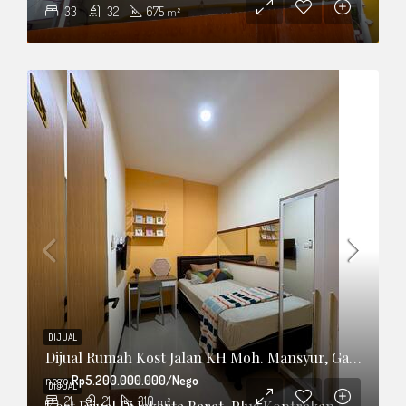
33
32
675
m²
DIJUAL
Dijual Rumah Kost Jalan KH Moh. Mansyur, Gang Vanili, Tanah Sereal, Tambora
nego
Rp5.200.000.000/Nego
DIJUAL
21
21
310
m²