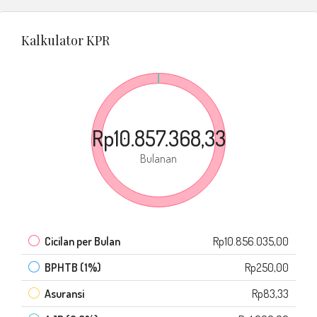
Kalkulator KPR
Rp10.857.368,33
Bulanan
Cicilan per Bulan
Rp10.856.035,00
BPHTB (1%)
Rp250,00
Asuransi
Rp83,33