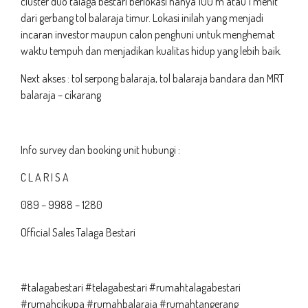
cluster duo talaga bestari berlokasi hanya 100 m atau 1 menit
dari gerbang tol balaraja timur. Lokasi inilah yang menjadi
incaran investor maupun calon penghuni untuk menghemat
waktu tempuh dan menjadikan kualitas hidup yang lebih baik.
Next akses : tol serpong balaraja, tol balaraja bandara dan MRT
balaraja – cikarang
Info survey dan booking unit hubungi :
C L A R I S A
089 – 9988 – 1280
Official Sales Talaga Bestari
#talagabestari #telagabestari #rumahtalagabestari
#rumahcikupa #rumahbalaraja #rumahtangerang