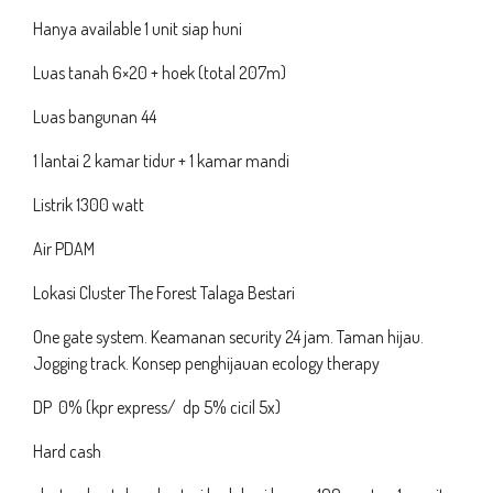
Hanya available 1 unit siap huni
Luas tanah 6×20 + hoek (total 207m)
Luas bangunan 44
1 lantai 2 kamar tidur + 1 kamar mandi
Listrik 1300 watt
Air PDAM
Lokasi Cluster The Forest Talaga Bestari
One gate system. Keamanan security 24 jam. Taman hijau.
Jogging track. Konsep penghijauan ecology therapy
DP 0% (kpr express/ dp 5% cicil 5x)
Hard cash