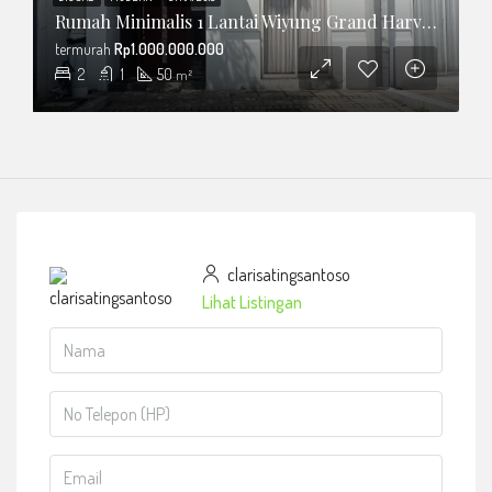
Rumah Minimalis 1 Lantai Wiyung Grand Harvest Tipe Apple
termurah
Rp1.000.000.000
2
1
50
m²
clarisatingsantoso
Lihat Listingan