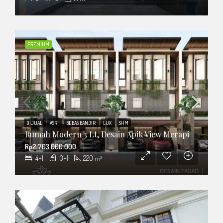
PREMIUM
DIJUAL
ASRI
BEBAS BANJIR
LUX
SHM
Rumah Modern 3 Lt, Desain Apik View Merapi
Rp2.703.000.000
4+1
3+1
220
m²