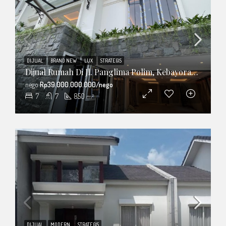
DIJUAL
BRAND NEW
LUX
STRATEGIS
Dijual Rumah Di Jl. Panglima Polim, Kebayoran Baru, Jakarta Selatan
nego
Rp39.000.000.000/nego
7
7
850
m²
DIJUAL
MODERN
STRATEGIS