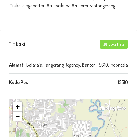
#rukotalagabestari #rukocikupa #rukomurahtangerang
Lokasi
Buka Peta
Alamat
Balaraja, Tangerang Regency, Banten, 15610, Indonesia
Kode Pos
15510
+
−