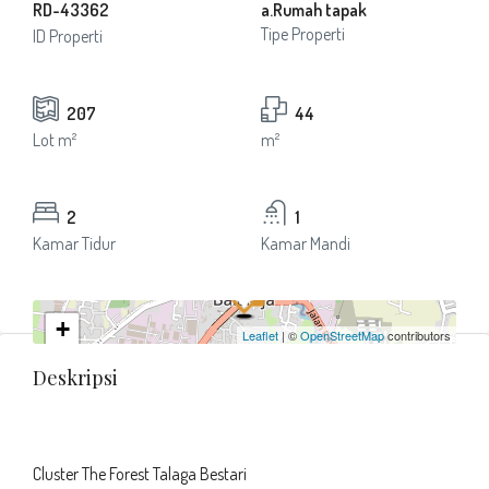
RD-43362
a.Rumah tapak
Tipe Properti
ID Properti
207
44
Lot m²
m²
2
1
Kamar Tidur
Kamar Mandi
+
Leaflet
| ©
OpenStreetMap
contributors
−
Deskripsi
Cluster The Forest Talaga Bestari