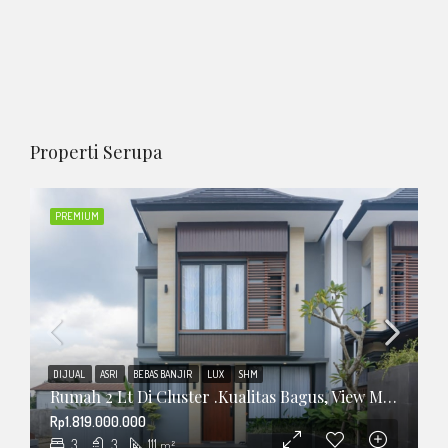
Properti Serupa
PREMIUM
DIJUAL
ASRI
BEBAS BANJIR
LUX
SHM
Rumah 2 Lt Di Cluster .Kualitas Bagus, View Merapi
Rp1.819.000.000
3
3
111
m²