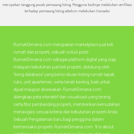
merupakan tanggung jawab pemasang listing. Pengguna baiknya melakukan verifikasi
terhadap pemasang listing sebelum melakukan transaksi
RumahDimana.com merupakan marketplace jual beli
rumah dan properti, sebuah solusi pasti.
RumahDimana.com sebagai platform digital yang siap
melayani kebutuhan jual beli properti, didukung oleh
'living database' yang berisi ribuan listing rumah tapak,
ruko, unit apartemen, serta tanah kavling, baik untuk
dijual maupun disewakan. RumahDimana.com
dilengkapi peta interaktif dan visualisasi yang terang
serta fitur pembanding properti, memberikan kemudahan
menavigasi sesuai kriteria dan kebutuhan properti Anda.
Sebuah Pengalaman baru bagi pengguna dalam
bertransaksi properti. RumahDimana.com. 'It is about