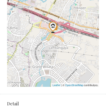
Leaflet
| ©
OpenStreetMap
contributors
Detail