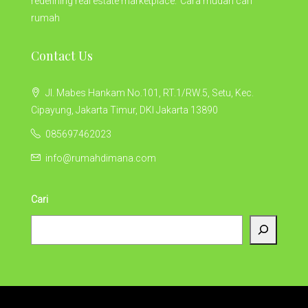
redefining real estate marketplace.' Cara mudah cari
rumah
Contact Us
Jl. Mabes Hankam No.101, RT.1/RW.5, Setu, Kec.
Cipayung, Jakarta Timur, DKI Jakarta 13890
085697462023
info@rumahdimana.com
Cari