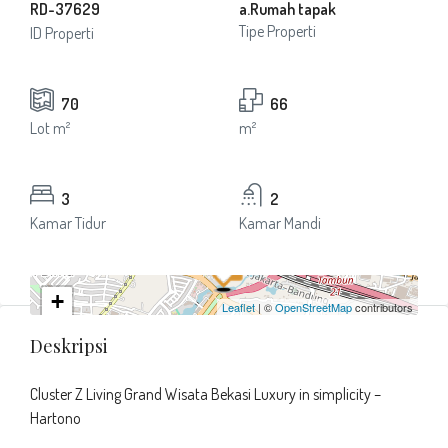
RD-37629
a.Rumah tapak
Tipe Properti
ID Properti
70
66
Lot m²
m²
3
2
Kamar Tidur
Kamar Mandi
+
Leaflet
| ©
OpenStreetMap
contributors
−
Deskripsi
Cluster Z Living Grand Wisata Bekasi Luxury in simplicity –
Hartono