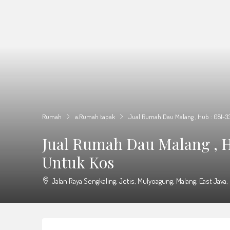
Rumah
a.Rumah tapak
Jual Rumah Dau Malang , Hub : 081-33
Jual Rumah Dau Malang , H
Untuk Kos
Jalan Raya Sengkaling, Jetis, Mulyoagung, Malang, East Java