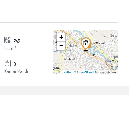
+
747
−
Lot m²
3
Kamar Mandi
Leaflet
| ©
OpenStreetMap
contributors