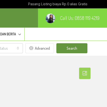
Pasang Listing biaya Rp.0 alias Gratis
Call Us:
0858 1119 4219
 DAN BERITA
tatus
Advanced
Search