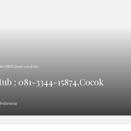
44-15874,Cocok untuk Kos
ub : 081-3344-15874,Cocok
, Indonesia