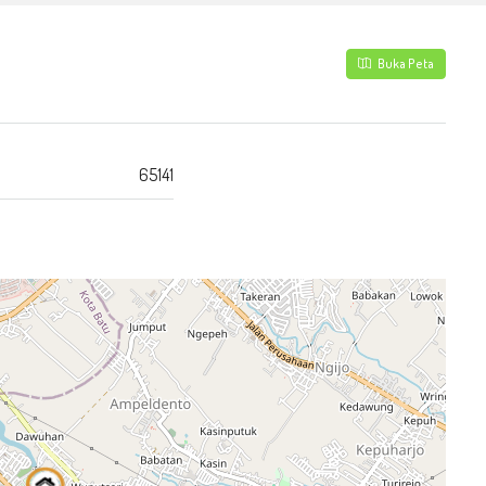
Buka Peta
65141