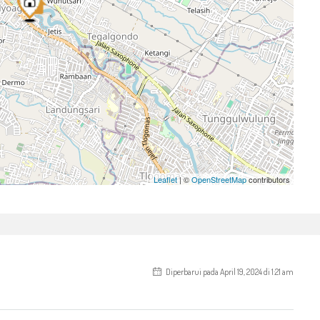
Leaflet
| ©
OpenStreetMap
contributors
Diperbarui pada April 19, 2024 di 1:21 am