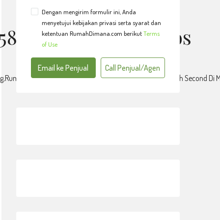
Dengan mengirim formulir ini, Anda
menyetujui kebijakan privasi serta syarat dan
15874,Cocok Untuk Kos
ketentuan RumahDimana.com berikut
Terms
of Use
Email ke Penjual
Call Penjual/Agen
ang,Rumah Lama Dijual Di Malang,Rumah Malang Dijual,Rumah Second D