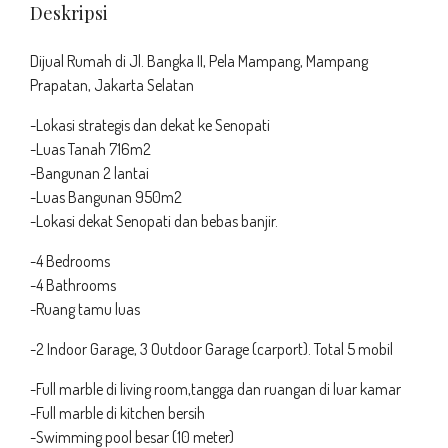
Deskripsi
Dijual Rumah di Jl. Bangka II, Pela Mampang, Mampang
Prapatan, Jakarta Selatan
-Lokasi strategis dan dekat ke Senopati
-Luas Tanah 716m2
-Bangunan 2 lantai
-Luas Bangunan 950m2
-Lokasi dekat Senopati dan bebas banjir.
-4 Bedrooms
-4 Bathrooms
-Ruang tamu luas
-2 Indoor Garage, 3 Outdoor Garage (carport). Total 5 mobil
-Full marble di living room,tangga dan ruangan di luar kamar
-Full marble di kitchen bersih
-Swimming pool besar (10 meter)