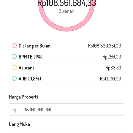
Rp108.561.684,33
Bulanan
Cicilan per Bulan
Rp108.560.351,00
BPHTB (1%)
Rp250,00
Asuransi
Rp83,33
AJB (0,8%)
Rp1.000,00
Harga Properti
Rp
Uang Muka