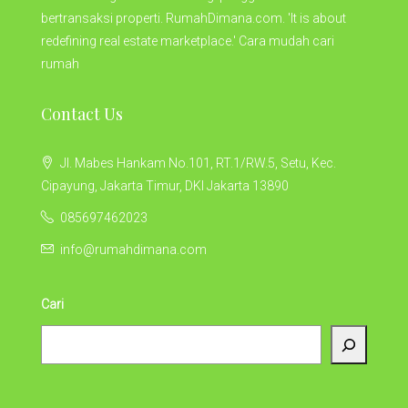
bertransaksi properti. RumahDimana.com. 'It is about
redefining real estate marketplace.' Cara mudah cari
rumah
Contact Us
Jl. Mabes Hankam No.101, RT.1/RW.5, Setu, Kec.
Cipayung, Jakarta Timur, DKI Jakarta 13890
085697462023
info@rumahdimana.com
Cari