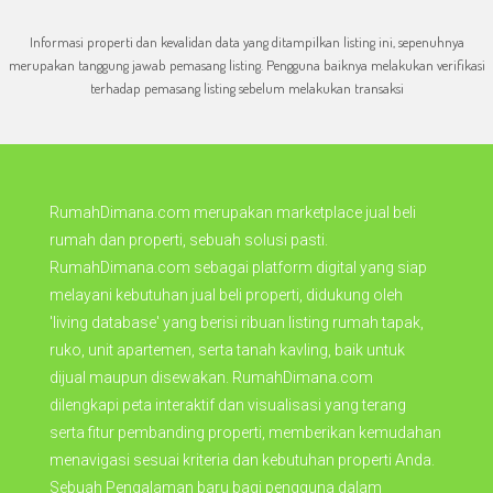
Informasi properti dan kevalidan data yang ditampilkan listing ini, sepenuhnya
merupakan tanggung jawab pemasang listing. Pengguna baiknya melakukan verifikasi
terhadap pemasang listing sebelum melakukan transaksi
RumahDimana.com merupakan marketplace jual beli
rumah dan properti, sebuah solusi pasti.
RumahDimana.com sebagai platform digital yang siap
melayani kebutuhan jual beli properti, didukung oleh
'living database' yang berisi ribuan listing rumah tapak,
ruko, unit apartemen, serta tanah kavling, baik untuk
dijual maupun disewakan. RumahDimana.com
dilengkapi peta interaktif dan visualisasi yang terang
serta fitur pembanding properti, memberikan kemudahan
menavigasi sesuai kriteria dan kebutuhan properti Anda.
Sebuah Pengalaman baru bagi pengguna dalam