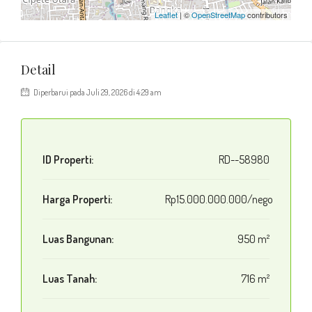
Leaflet
| ©
OpenStreetMap
contributors
Detail
Diperbarui pada Juli 29, 2026 di 4:29 am
ID Properti:
RD--58980
Harga Properti:
Rp15.000.000.000/nego
Luas Bangunan:
950 m²
Luas Tanah:
716 m²