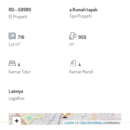
RD--58980
a.Rumah tapak
Tipe Properti
ID Properti
716
950
Lot m²
m²
4
4
Kamar Tidur
Kamar Mandi
Lainnya
Legalitas
+
Leaflet
| ©
OpenStreetMap
contributors
−