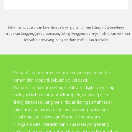
Informasi properti dan kevalidan data yang ditampilkan listing ini, sepenuhnya
merupakan tanggung jawab pemasang listing. Pengguna baiknya melakukan verifikasi
terhadap pemasang listing sebelum melakukan transaksi
RumahDimana.com merupakan marketplace jual beli
rumah dan properti, sebuah solusi pasti.
RumahDimana.com sebagai platform digital yang siap
melayani kebutuhan jual beli properti, didukung oleh
'living database' yang berisi ribuan listing rumah tapak,
ruko, unit apartemen, serta tanah kavling, baik untuk
dijual maupun disewakan. RumahDimana.com
dilengkapi peta interaktif dan visualisasi yang terang
serta fitur pembanding properti, memberikan kemudahan