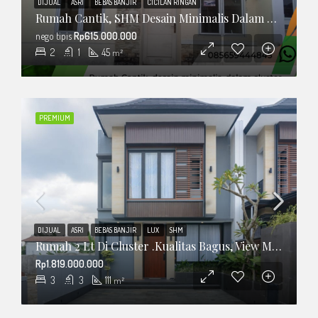
DIJUAL
ASRI
BEBAS BANJIR
CICILAN RINGAN
Rumah Cantik, SHM Desain Minimalis Dalam Cluster
nego tipis
Rp615.000.000
2
1
45
m²
PREMIUM
DIJUAL
ASRI
BEBAS BANJIR
LUX
SHM
Rumah 2 Lt Di Cluster .Kualitas Bagus, View Merapi
Rp1.819.000.000
3
3
111
m²