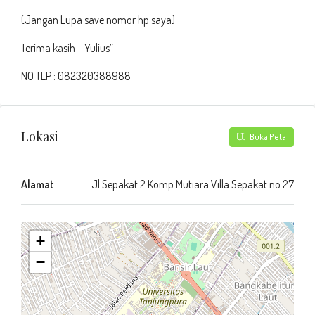
(Jangan Lupa save nomor hp saya)
Terima kasih – Yulius”
NO TLP : 082320388988
Lokasi
Buka Peta
Alamat
Jl.Sepakat 2 Komp.Mutiara Villa Sepakat no.27
+
−