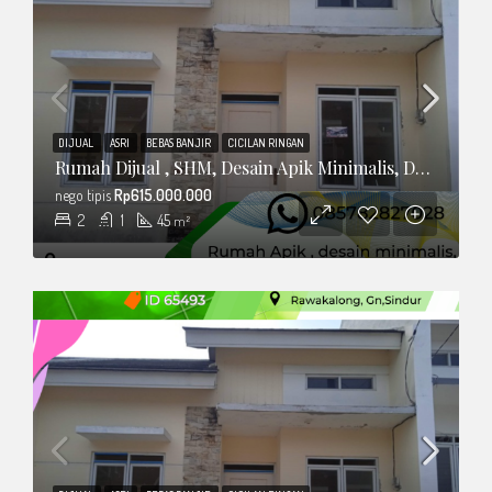
DIJUAL
ASRI
BEBAS BANJIR
CICILAN RINGAN
Rumah Dijual , SHM, Desain Apik Minimalis, Dalam Cluster
nego tipis
Rp615.000.000
2
1
45
m²