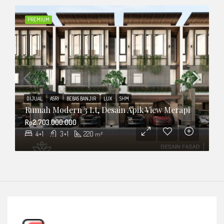
PREMIUM
DIJUAL
ASRI
BEBAS BANJIR
LUX
SHM
Rumah Modern 3 Lt, Desain Apik View Merapi
Rp2.703.000.000
4+1
3+1
220
m²