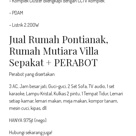
– Komplek Cluster dilengkapi dengan CCTV komplek.
– PDAM
– Listrik 2.200W
Jual Rumah Pontianak,
Rumah Mutiara Villa
Sepakat + PERABOT
Perabot yang disertakan:
3 AC, Jam besar jati, Guci-guci, 2 Set Sofa, TV audio, 1 set
karaoke, Lampu Kristal, Kulkas 2 pintu, 1 Tempat Tidur, Lemari
setiap kamar, lemari makan, meja makan, kompor tanam,
mesin cuci, kipas, dll.
HANYA 975jt (nego).
Hubungi sekarang juga!