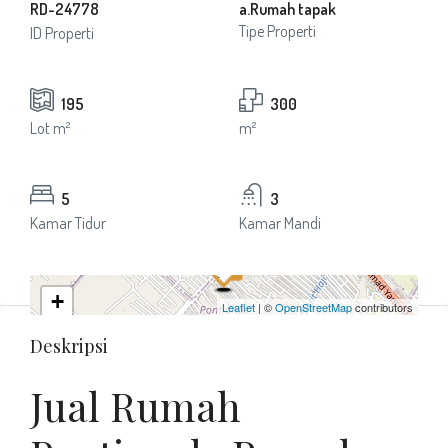
RD-24778
a.Rumah tapak
Tipe Properti
ID Properti
195
300
Lot m²
m²
5
3
Kamar Tidur
Kamar Mandi
+
Leaflet
| ©
OpenStreetMap
contributors
−
Deskripsi
Jual Rumah