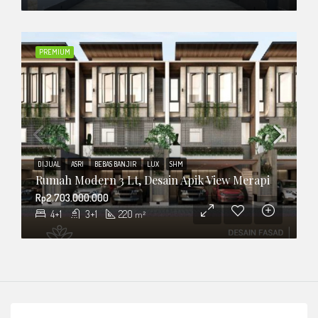
PREMIUM
DIJUAL
ASRI
BEBAS BANJIR
LUX
SHM
Rumah Modern 3 Lt, Desain Apik View Merapi
Rp2.703.000.000
4+1
3+1
220
m²