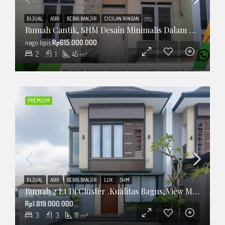
DIJUAL
ASRI
BEBAS BANJIR
CICILAN RINGAN
Rumah Cantik, SHM Desain Minimalis Dalam Cluster
nego tipis
Rp615.000.000
2
1
45
m²
PREMIUM
DIJUAL
ASRI
BEBAS BANJIR
LUX
SHM
Rumah 2 Lt Di Cluster .Kualitas Bagus, View Merapi
Rp1.819.000.000
3
3
111
m²