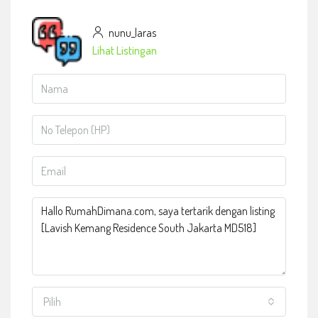
nunu_laras
Lihat Listingan
Pilih