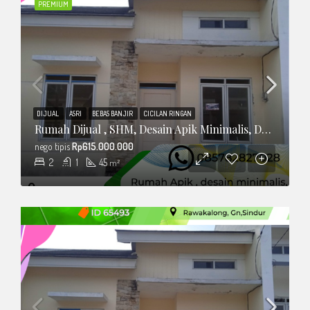
PREMIUM
DIJUAL
ASRI
BEBAS BANJIR
CICILAN RINGAN
Rumah Dijual , SHM, Desain Apik Minimalis, Dalam Cluster
nego tipis
Rp615.000.000
2
1
45
m²