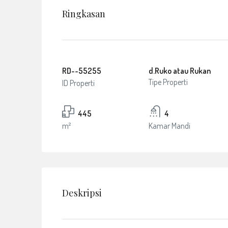
Ringkasan
RD--55255
d.Ruko atau Rukan
Tipe Properti
ID Properti
445
4
m²
Kamar Mandi
Deskripsi