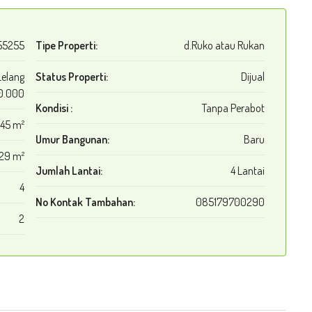
55255
Tipe Properti:
d.Ruko atau Rukan
Lelang
Status Properti:
Dijual
0.000
Kondisi :
Tanpa Perabot
45 m²
Umur Bangunan:
Baru
129 m²
Jumlah Lantai:
4 Lantai
4
No Kontak Tambahan:
085179700290
2