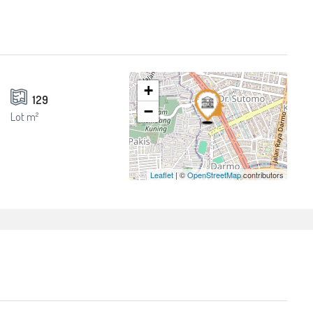
+
129
−
Lot m²
Leaflet
| ©
OpenStreetMap
contributors