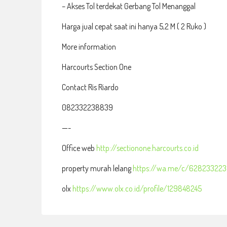
– Akses Tol terdekat Gerbang Tol Menanggal
Harga jual cepat saat ini hanya 5,2 M ( 2 Ruko )
More information
Harcourts Section One
Contact Ris Riardo
082332238839
—-
Office web
http://sectionone.harcourts.co.id
property murah lelang
https://wa.me/c/62823322
olx
https://www.olx.co.id/profile/129848245