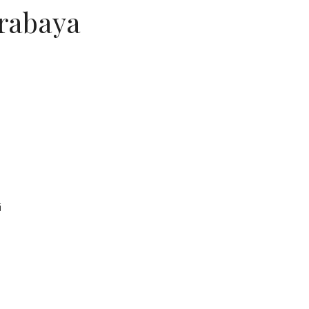
rabaya
i