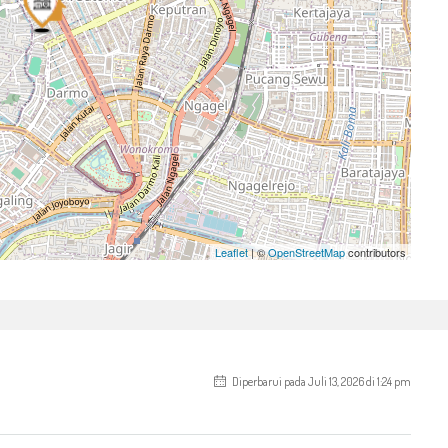
Leaflet
| ©
OpenStreetMap
contributors
Diperbarui pada Juli 13, 2026 di 1:24 pm