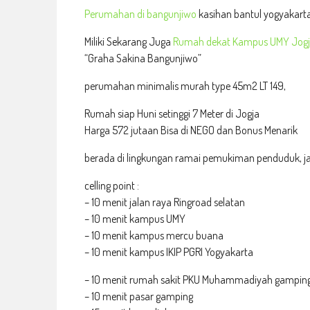
Perumahan di bangunjiwo
kasihan bantul yogyakart
Miliki Sekarang Juga
Rumah dekat Kampus UMY Jog
“Graha Sakina Bangunjiwo”
perumahan minimalis murah type 45m2 LT 149,
Rumah siap Huni setinggi 7 Meter di Jogja
Harga 572 jutaan Bisa di NEGO dan Bonus Menarik
berada di lingkungan ramai pemukiman penduduk, j
celling point :
– 10 menit jalan raya Ringroad selatan
– 10 menit kampus UMY
– 10 menit kampus mercu buana
– 10 menit kampus IKIP PGRI Yogyakarta
– 10 menit rumah sakit PKU Muhammadiyah gampin
– 10 menit pasar gamping