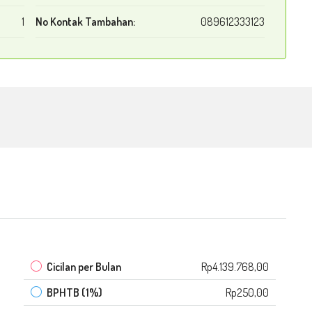
1
No Kontak Tambahan:
089612333123
Cicilan per Bulan
Rp4.139.768,00
BPHTB (1%)
Rp250,00