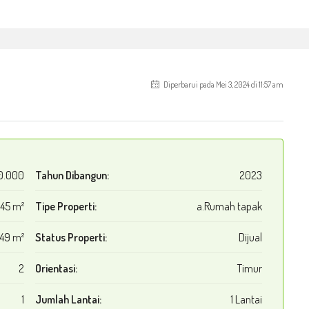
Diperbarui pada Mei 3, 2024 di 11:57 am
0.000
Tahun Dibangun:
2023
45 m²
Tipe Properti:
a.Rumah tapak
149 m²
Status Properti:
Dijual
2
Orientasi:
Timur
1
Jumlah Lantai:
1 Lantai