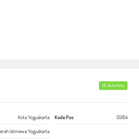
Buka Peta
Kota Yogyakarta
Kode Pos
55184
erah Istimewa Yogyakarta