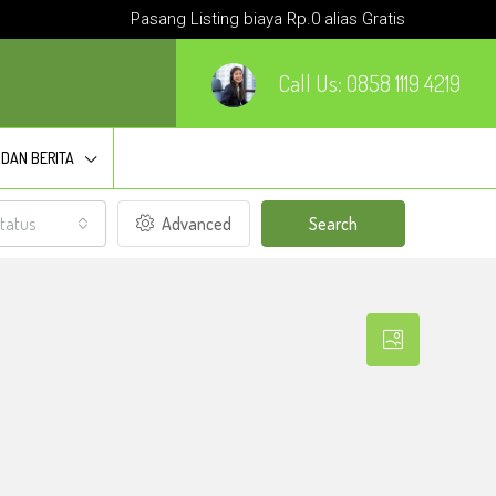
Pasang Listing biaya Rp.0 alias Gratis
Call Us:
0858 1119 4219
 DAN BERITA
tatus
Advanced
Search