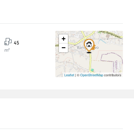
+
45
−
m²
Leaflet
| ©
OpenStreetMap
contributors