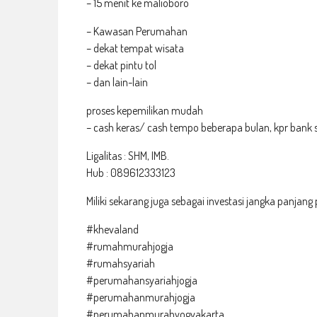
– 15 menit ke malioboro
– Kawasan Perumahan
– dekat tempat wisata
– dekat pintu tol
– dan lain-lain
proses kepemilikan mudah
– cash keras/ cash tempo beberapa bulan, kpr bank 
Ligalitas : SHM, IMB.
Hub : 089612333123
Miliki sekarang juga sebagai investasi jangka panja
#khevaland
#rumahmurahjogja
#rumahsyariah
#perumahansyariahjogja
#perumahanmurahjogja
#perumahanmurahyogyakarta