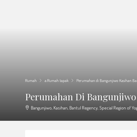
Rumah
a.Rumah tapak
Perumahan di Bangunjiwo Kasihan Ba
Perumahan Di Bangunjiwo 
Bangunjiwo, Kasihan, Bantul Regency, Special Region of Yo