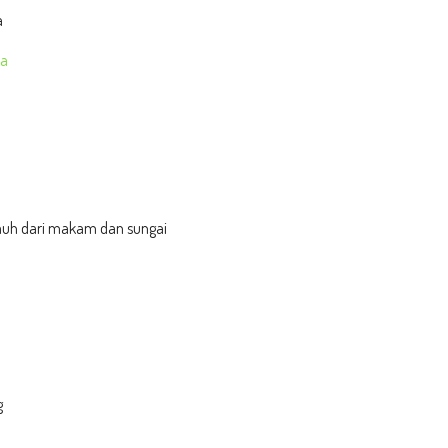
a
ja
auh dari makam dan sungai
g