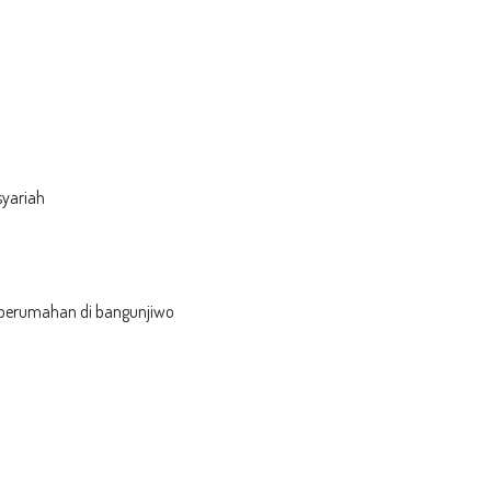
syariah
ng perumahan di bangunjiwo