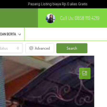
Pasang Listing biaya Rp.0 alias Gratis
Call Us:
0858 1119 4219
 DAN BERITA
tatus
Advanced
Search