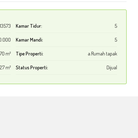
13573
Kamar Tidur:
5
0.000
Kamar Mandi:
5
170 m²
Tipe Properti:
a.Rumah tapak
127 m²
Status Properti:
Dijual