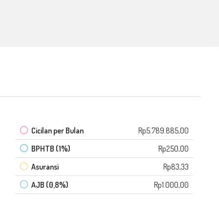
Cicilan per Bulan
Rp5.789.885,00
BPHTB (1%)
Rp250,00
Asuransi
Rp83,33
AJB (0,8%)
Rp1.000,00