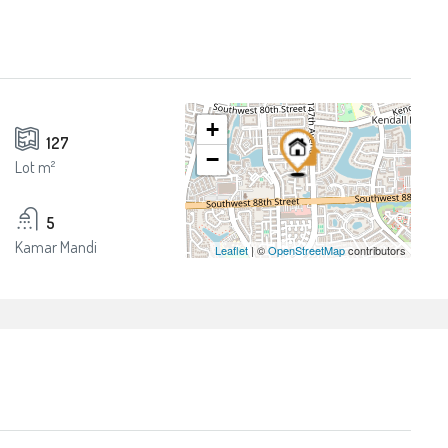
+
127
−
Lot m²
5
Kamar Mandi
Leaflet
| ©
OpenStreetMap
contributors