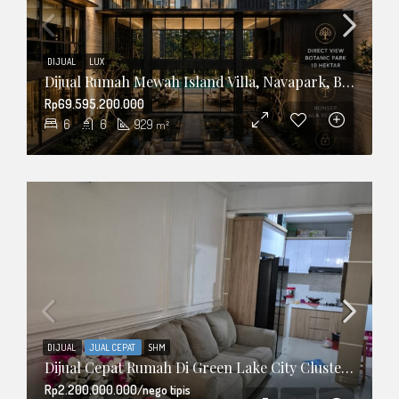
DIJUAL
LUX
Dijual Rumah Mewah Island Villa, Navapark, BSD City
Rp69.595.200.000
6
6
929
m²
DIJUAL
JUAL CEPAT
SHM
Dijual Cepat Rumah Di Green Lake City Cluster West Europe, Tangerang
Rp2.200.000.000/nego tipis