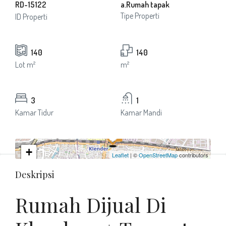
RD-15122
a.Rumah tapak
Tipe Properti
ID Properti
140
140
Lot m²
m²
3
1
Kamar Tidur
Kamar Mandi
+
Leaflet
| ©
OpenStreetMap
contributors
−
Deskripsi
Rumah Dijual Di