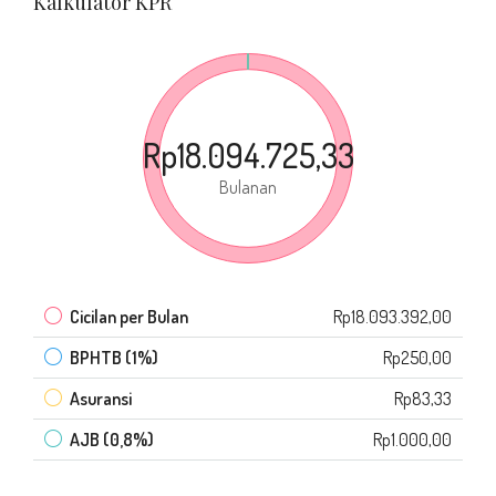
Kalkulator KPR
Rp18.094.725,33
Bulanan
Cicilan per Bulan
Rp18.093.392,00
BPHTB (1%)
Rp250,00
Asuransi
Rp83,33
AJB (0,8%)
Rp1.000,00