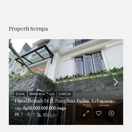
Properti Serupa
DIJUAL
BRAND NEW
LUX
STRATEGIS
Dijual Rumah Di Jl. Panglima Polim, Kebayoran Baru, Jakarta Selatan
nego
Rp39.000.000.000/nego
7
7
850
m²