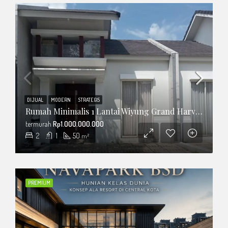
DIJUAL
MODERN
STRATEGIS
Rumah Minimalis 1 Lantai Wiyung Grand Harvest Tipe Apple
termurah
Rp1.000.000.000
2
1
50
m²
PREMIUM