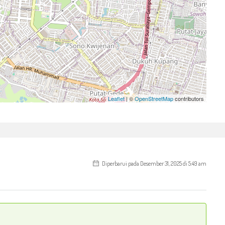
Leaflet
| ©
OpenStreetMap
contributors
Diperbarui pada Desember 31, 2025 di 5:49 am