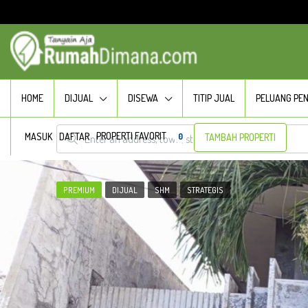
HOME
DIJUAL
DISEWA
TITIP JUAL
PELUANG PE
PROPERTI FAVORIT
MASUK
DAFTAR
0
TAMBAH PROPERTI
PREMIUM
DIJUAL
SHM
STRATEGIS