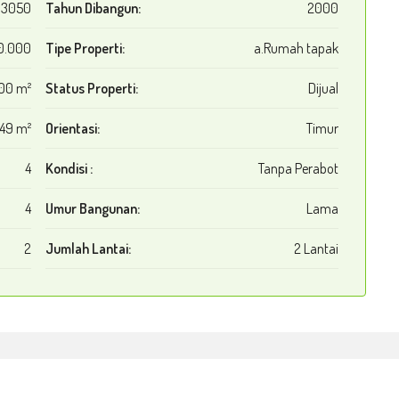
63050
Tahun Dibangun:
2000
0.000
Tipe Properti:
a.Rumah tapak
00 m²
Status Properti:
Dijual
49 m²
Orientasi:
Timur
4
Kondisi :
Tanpa Perabot
4
Umur Bangunan:
Lama
2
Jumlah Lantai:
2 Lantai