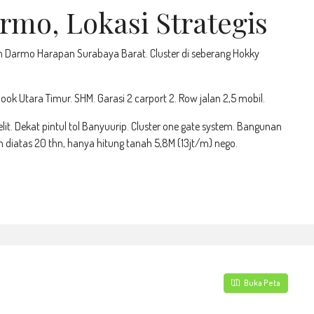
o, Lokasi Strategis
n Darmo Harapan Surabaya Barat. Cluster di seberang Hokky
hook Utara Timur. SHM. Garasi 2 carport 2. Row jalan 2,5 mobil.
lit. Dekat pintul tol Banyuurip. Cluster one gate system. Bangunan
n diatas 20 thn, hanya hitung tanah 5,8M (13jt/m) nego.
Buka Peta