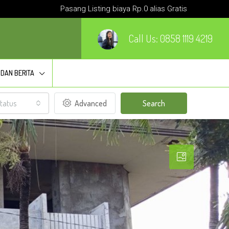
Pasang Listing biaya Rp.0 alias Gratis
Call Us:
0858 1119 4219
 DAN BERITA
tatus
Advanced
Search