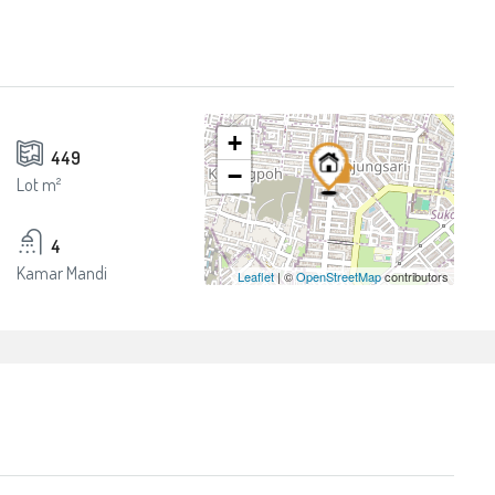
+
449
−
Lot m²
4
Kamar Mandi
Leaflet
| ©
OpenStreetMap
contributors