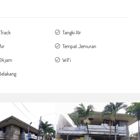
 Track
Tangki AIr
ir
Tempat Jemuran
 24 jam
WiFi
Belakang