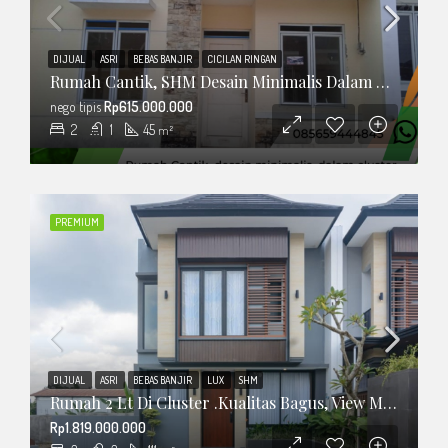
DIJUAL
ASRI
BEBAS BANJIR
CICILAN RINGAN
Rumah Cantik, SHM Desain Minimalis Dalam Cluster
nego tipis
Rp615.000.000
2
1
45
m²
PREMIUM
DIJUAL
ASRI
BEBAS BANJIR
LUX
SHM
Rumah 2 Lt Di Cluster .Kualitas Bagus, View Merapi
Rp1.819.000.000