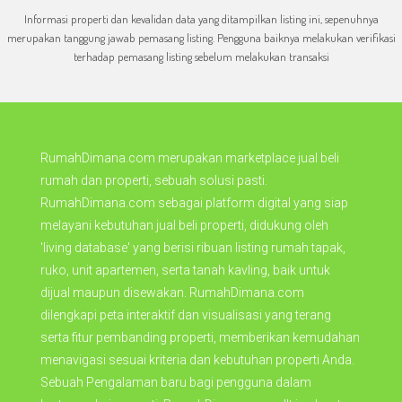
Informasi properti dan kevalidan data yang ditampilkan listing ini, sepenuhnya
merupakan tanggung jawab pemasang listing. Pengguna baiknya melakukan verifikasi
terhadap pemasang listing sebelum melakukan transaksi
RumahDimana.com merupakan marketplace jual beli
rumah dan properti, sebuah solusi pasti.
RumahDimana.com sebagai platform digital yang siap
melayani kebutuhan jual beli properti, didukung oleh
'living database' yang berisi ribuan listing rumah tapak,
ruko, unit apartemen, serta tanah kavling, baik untuk
dijual maupun disewakan. RumahDimana.com
dilengkapi peta interaktif dan visualisasi yang terang
serta fitur pembanding properti, memberikan kemudahan
menavigasi sesuai kriteria dan kebutuhan properti Anda.
Sebuah Pengalaman baru bagi pengguna dalam