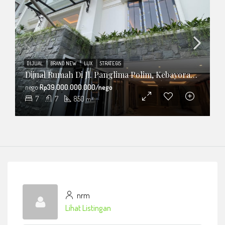
DIJUAL
BRAND NEW
LUX
STRATEGIS
Dijual Rumah Di Jl. Panglima Polim, Kebayoran Baru, Jakarta Selatan
nego
Rp39.000.000.000/nego
7
7
850
m²
nrm
Lihat Listingan