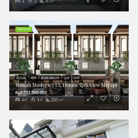
3
3
111
m²
PREMIUM
DIJUAL
ASRI
BEBAS BANJIR
LUX
SHM
Rumah Modern 3 Lt, Desain Apik View Merapi
Rp2.703.000.000
4+1
3+1
220
m²