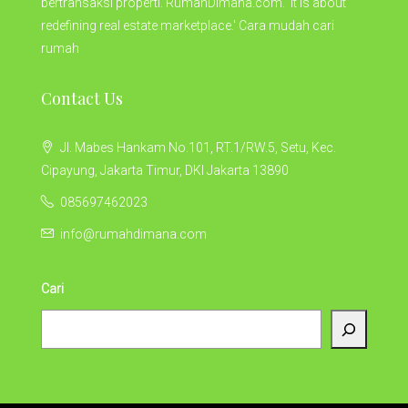
bertransaksi properti. RumahDimana.com. 'It is about
redefining real estate marketplace.' Cara mudah cari
rumah
Contact Us
Jl. Mabes Hankam No.101, RT.1/RW.5, Setu, Kec.
Cipayung, Jakarta Timur, DKI Jakarta 13890
085697462023
info@rumahdimana.com
Cari