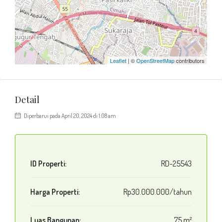
Leaflet
| ©
OpenStreetMap
contributors
Detail
Diperbarui pada April 20, 2024 di 1:08 am
ID Properti:
RD-25543
Harga Properti:
Rp30.000.000/tahun
Luas Bangunan:
75 m²