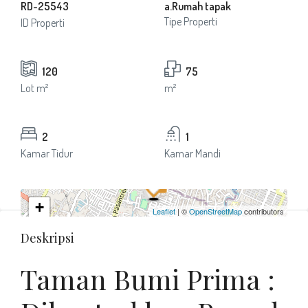
RD-25543
a.Rumah tapak
Tipe Properti
ID Properti
120
75
Lot m²
m²
2
1
Kamar Tidur
Kamar Mandi
+
Leaflet
| ©
OpenStreetMap
contributors
−
Deskripsi
Taman Bumi Prima :