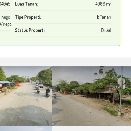
64045
Luas Tanah:
4088 m²
nego
Tipe Properti:
b.Tanah
0/nego
Status Properti:
Dijual