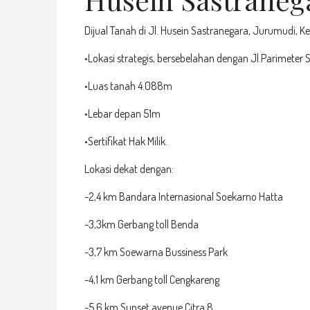
Dijual Tanah di Jl. Husein Sastranegara, Jurumudi,
•Lokasi strategis, bersebelahan dengan Jl.Parimete
•Luas tanah 4.088m
•Lebar depan 51m
•Sertifikat Hak Milik.
Lokasi dekat dengan:
-2,4 km Bandara Internasional Soekarno Hatta
-3,3km Gerbang toll Benda
-3,7 km Soewarna Bussiness Park
-4,1 km Gerbang toll Cengkareng
-5,6 km Sunset avenue Citra 8