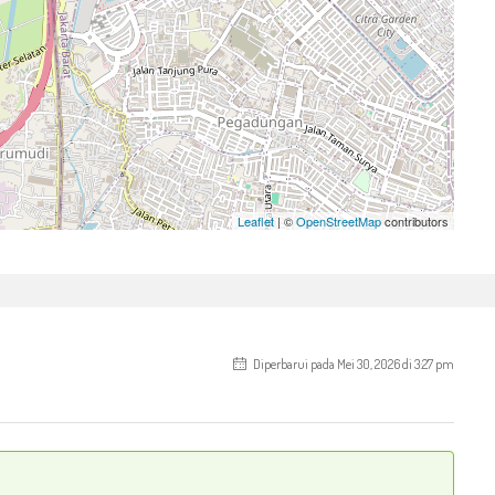
Leaflet
| ©
OpenStreetMap
contributors
Diperbarui pada Mei 30, 2026 di 3:27 pm