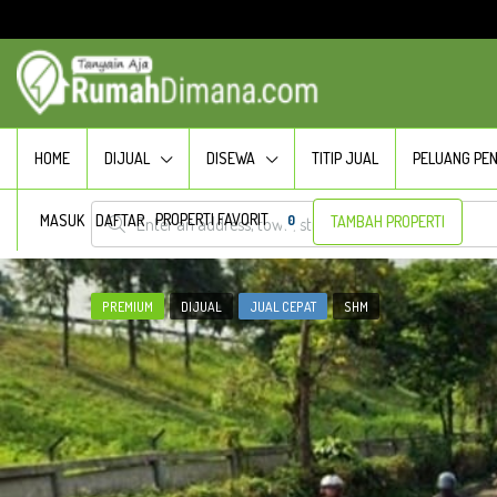
HOME
DIJUAL
DISEWA
TITIP JUAL
PELUANG PE
PROPERTI FAVORIT
MASUK
DAFTAR
0
TAMBAH PROPERTI
PREMIUM
DIJUAL
JUAL CEPAT
SHM