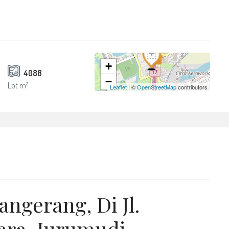
+
4088
−
Lot m²
Leaflet
| ©
OpenStreetMap
contributors
angerang, Di Jl.
ara, Jurumudi