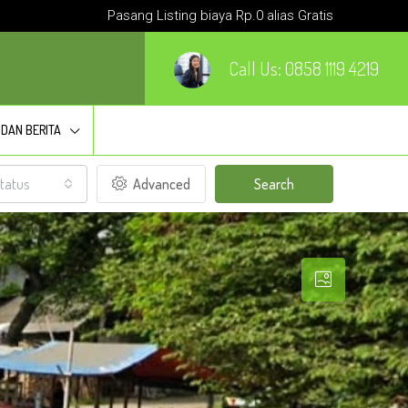
Pasang Listing biaya Rp.0 alias Gratis
Call Us:
0858 1119 4219
 DAN BERITA
tatus
Advanced
Search