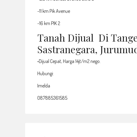
-11 km Pik Avenue
-16 km PIK 2
Tanah Dijual Di Tange
Sastranegara, Jurumu
•Dijual Cepat, Harga 14jt/m2 nego.
Hubungi:
Imelda
087885361585