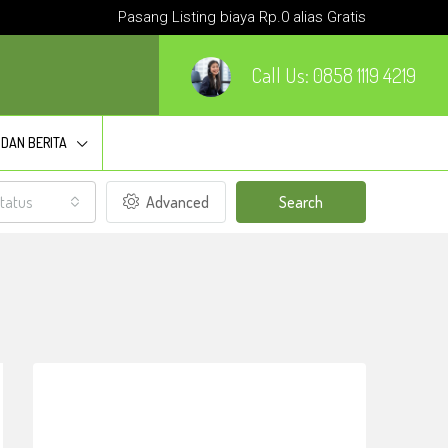
Pasang Listing biaya Rp.0 alias Gratis
Call Us:
0858 1119 4219
 DAN BERITA
tatus
Advanced
Search