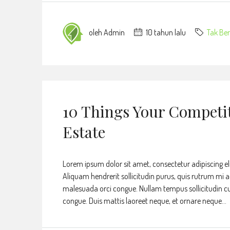
oleh Admin
10 tahun lalu
Tak Ber
10 Things Your Competi
Estate
Lorem ipsum dolor sit amet, consectetur adipiscing eli
Aliquam hendrerit sollicitudin purus, quis rutrum mi 
malesuada orci congue. Nullam tempus sollicitudin cursu
congue. Duis mattis laoreet neque, et ornare neque...