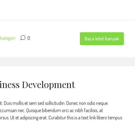
kategori
0
Baca lebih banyak
siness Development
t. Duis mollis et sem sed sollicitudin. Donec non odio neque.
accumsan nec. Quisque bibendum orci ac nibh facilisis, at
s. Ut et adipiscing erat. Curabitur this is a text link libero tempus