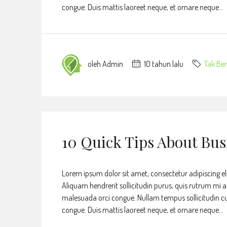
congue. Duis mattis laoreet neque, et ornare neque...
oleh Admin
10 tahun lalu
Tak Ber
10 Quick Tips About Bu
Lorem ipsum dolor sit amet, consectetur adipiscing eli
Aliquam hendrerit sollicitudin purus, quis rutrum mi 
malesuada orci congue. Nullam tempus sollicitudin cursu
congue. Duis mattis laoreet neque, et ornare neque...