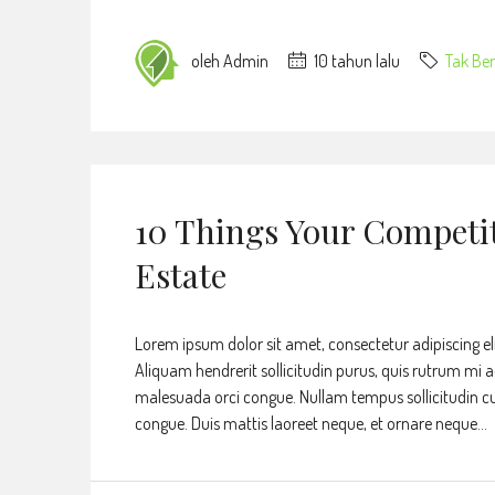
oleh Admin
10 tahun lalu
Tak Ber
10 Things Your Competi
Estate
Lorem ipsum dolor sit amet, consectetur adipiscing eli
Aliquam hendrerit sollicitudin purus, quis rutrum mi 
malesuada orci congue. Nullam tempus sollicitudin cursu
congue. Duis mattis laoreet neque, et ornare neque...