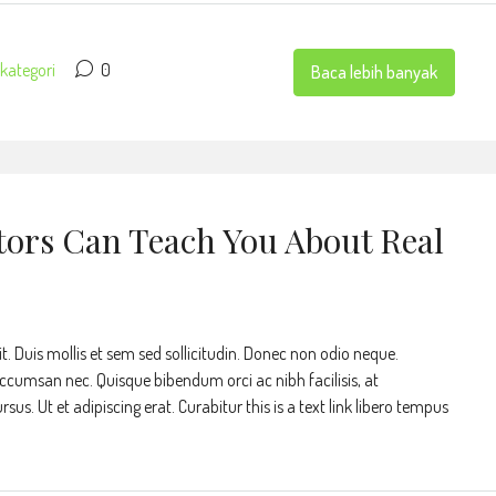
kategori
0
Baca lebih banyak
tors Can Teach You About Real
t. Duis mollis et sem sed sollicitudin. Donec non odio neque.
accumsan nec. Quisque bibendum orci ac nibh facilisis, at
s. Ut et adipiscing erat. Curabitur this is a text link libero tempus