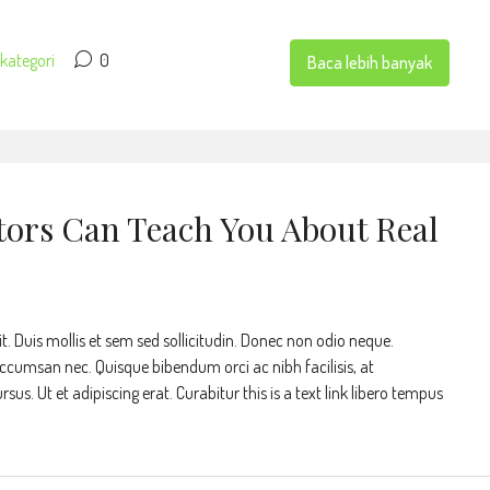
kategori
0
Baca lebih banyak
tors Can Teach You About Real
t. Duis mollis et sem sed sollicitudin. Donec non odio neque.
accumsan nec. Quisque bibendum orci ac nibh facilisis, at
s. Ut et adipiscing erat. Curabitur this is a text link libero tempus