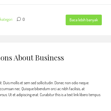
kategori
0
Baca lebih banyak
ons About Business
t. Duis mollis et sem sed sollicitudin. Donec non odio neque.
accumsan nec. Quisque bibendum orci ac nibh facilisis, at
s. Ut et adipiscing erat. Curabitur this is a text link libero tempus