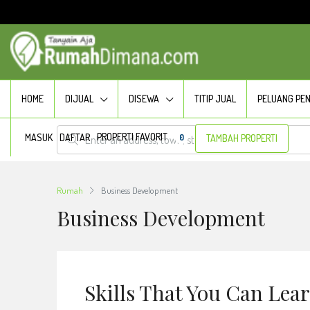
HOME
DIJUAL
DISEWA
TITIP JUAL
PELUANG PE
PROPERTI FAVORIT
MASUK
DAFTAR
0
TAMBAH PROPERTI
Rumah
Business Development
Business Development
Skills That You Can Lea