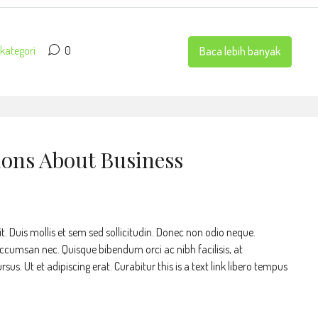
kategori
0
Baca lebih banyak
ons About Business
t. Duis mollis et sem sed sollicitudin. Donec non odio neque.
accumsan nec. Quisque bibendum orci ac nibh facilisis, at
s. Ut et adipiscing erat. Curabitur this is a text link libero tempus