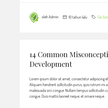
oleh Admin
10 tahun lalu
Tak Ber
14 Common Misconcepti
Development
Lorem ipsum dolor sit amet, consectetur adipiscing eli
Aliquam hendrerit sollicitudin purus, quis rutrum mi 
malesuada orci congue. Nullam tempus sollicitudin cursu
congue. Duis mattis laoreet neque, et ornare neque...