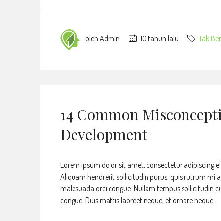
oleh Admin
10 tahun lalu
Tak Ber
14 Common Misconcepti
Development
Lorem ipsum dolor sit amet, consectetur adipiscing eli
Aliquam hendrerit sollicitudin purus, quis rutrum mi 
malesuada orci congue. Nullam tempus sollicitudin cursu
congue. Duis mattis laoreet neque, et ornare neque...