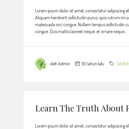
Lorem ipsum dolor sit amet, consectetur adipiscing eli
Aliquam hendrerit sollicitudin purus, quis rutrum mi 
malesuada orci congue. Nullam tempus sollicitudin cursu
congue. Duis mattis laoreet neque, et ornare neque...
oleh Admin
10 tahun lalu
Tak Ber
Learn The Truth About R
Lorem ipsum dolor sit amet, consectetur adipiscing eli