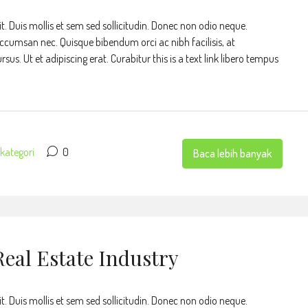
t. Duis mollis et sem sed sollicitudin. Donec non odio neque.
accumsan nec. Quisque bibendum orci ac nibh facilisis, at
s. Ut et adipiscing erat. Curabitur this is a text link libero tempus
kategori
0
Baca lebih banyak
eal Estate Industry
t. Duis mollis et sem sed sollicitudin. Donec non odio neque.