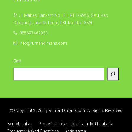
Jl. Mabes Hankam No.101, RT.1/RW.5, Setu, Kec.
Cipayung, Jakarta Timur, DKI Jakarta 13890
085697462023
info@rumahdimana.com
Cari
© Copyright 2026 by RumahDimana.com All Rights Reserved
Beri Masukan
Properti di lokasi dekat jalur MRT Jakarta
Frequently Asked Questions
Kerja sama