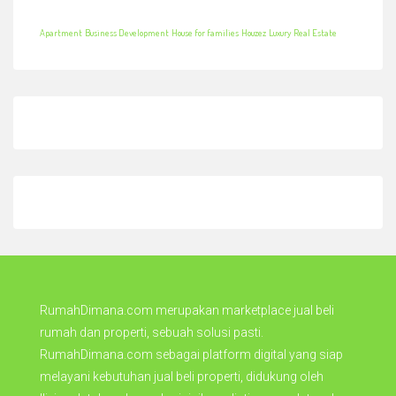
Apartment
Business Development
House for families
Houzez
Luxury
Real Estate
RumahDimana.com merupakan marketplace jual beli
rumah dan properti, sebuah solusi pasti.
RumahDimana.com sebagai platform digital yang siap
melayani kebutuhan jual beli properti, didukung oleh