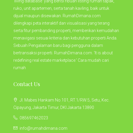
'living database' yang berisi ribuan listing rumah tapak,
ruko, unit apartemen, serta tanah kavling, baik untuk
dijual maupun disewakan. RumahDimana.com
dilengkapi peta interaktif dan visualisasi yang terang
serta fitur pembanding properti, memberikan kemudahan
menavigasi sesuai kriteria dan kebutuhan properti Anda.
Sebuah Pengalaman baru bagi pengguna dalam
bertransaksi properti. RumahDimana.com. 'It is about
redefining real estate marketplace.' Cara mudah cari
rumah
Contact Us
Jl. Mabes Hankam No.101, RT.1/RW.5, Setu, Kec.
Cipayung, Jakarta Timur, DKI Jakarta 13890
085697462023
info@rumahdimana.com